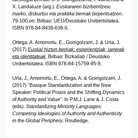
X. Landaluze (arg.).
Euskararen biziberritzea:
marko, diskurtso eta praktika berriak birpentsatzen
.
79-100.orr. Bilbao: UEU/Deustuko Unibertsitatea.
ISBN 978-84-8438-636-0.
Ortega, A. Amorrortu, E., Goirigolzarri, J. & Urla, J.
(2017)
Euskal hiztun berriak: esperientziak, jarrerak
eta identitateak
. Bilbao: Bizkailab / Deustuko
Unibertsitatea. ISBN 978-84-15759-95-9.
Urla, J., Amorrortu, E., Ortega, A. & Goirigolzarri, J.
(2017) "Basque Standardization and the New
Speaker: Political Praxis and the Shifting Dynamics
of Authority and Value". In P.M.J. Lane & J. Costa
(eds).
Standardizing Minority Languages:
Competing Ideologies of Authority and Authenticity
in the Global Periphery
. Routledge.