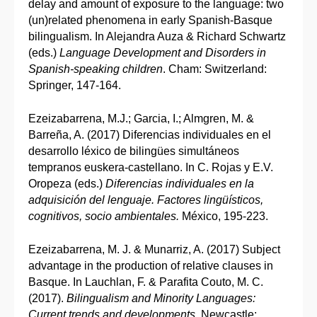
delay and amount of exposure to the language: two
(un)related phenomena in early Spanish-Basque
bilingualism. In Alejandra Auza & Richard Schwartz
(eds.)
Language Development and Disorders in
Spanish-speaking children
. Cham: Switzerland:
Springer, 147-164.
Ezeizabarrena, M.J.; Garcia, I.; Almgren, M. &
Barreña, A. (2017) Diferencias individuales en el
desarrollo léxico de bilingües simultáneos
tempranos euskera-castellano. In C. Rojas y E.V.
Oropeza (eds.)
Diferencias individuales en la
adquisición del lenguaje. Factores lingüísticos,
cognitivos, socio ambientales.
México, 195-223.
Ezeizabarrena, M. J. & Munarriz, A. (2017) Subject
advantage in the production of relative clauses in
Basque. In Lauchlan, F. & Parafita Couto, M. C.
(2017).
Bilingualism and Minority Languages:
Current trends and developments
. Newcastle: