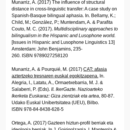
Munarriz, A. (2017) The influence of structural
distance in cross-linguistic transfer: A case study on
Spanish-Basque bilingual aphasia. In. Bellamy, K.;
Child, M.; González, P.; Muntendam, A. & Parafita
Couto, M. C. (2017).
Multidisciplinary approaches to
bilingualism in the Hispanic and Lusophone world.
[Issues in Hispanic and Lusophone Linguistics 13]
Amsterdam: John Benjamins, 235-
260. ISBN 9789027258120
Munarriz, A. & Pourquié, M. (2017)
CAT: afasia
aztertzeko tresnaren euskal egokitzapena.
In.
Alegria, I., Latatu, A., Ormaetxebarria, M. J. &
Salaberri, P. (Eds).
II. IkerGazte. Nazioarteko
Ikerketa Euskaraz: Giza zientziak eta artea
, 80-87.
Udako Euskal Unibertsitatea (UEU), Bilbo.
ISBN 978-84-8438-628-5
Ortega, A. (2017) Gazteen hiztun-profil berriak eta
ideologia berriak. In J. Goirigolzarria, I. Manterola &