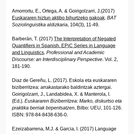
Amorrortu, E., Ortega, A. & Goirigolzarri, J.(2017)
Euskararen hiztun aktibo bihurtzeko gakoak
.
BAT
Soziolinguistika aldizkaria
, 104(3), 11-49.
Barberán, T. (2017)
The Interpretation of Negated
Quantifiers in Spanish. EPiC Series in Language
and Linguistics
.
Professional and Academic
Discourse: an Interdisciplinary Perspective
. Vol. 2,
181-190.
Diaz de Gereñu, L. (2017). Eskola eta euskararen
biziberritzea: arrakastarako baldintzak aztergai.
Goirigolzarri, J., Landabidea, X. & Manterola, I.
(Ed.).
Euskararen Biziberritzea: Marko, diskurtso eta
praktika berriak birpentsatzen
, Bilbo: UEU, 101-126.
ISBN: 978-84-8438-636-0.
Ezeizabarrena, M.J. & Garcia, I. (2017) Language