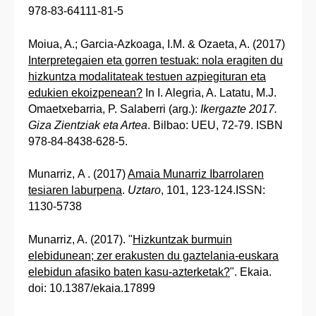
978-83-64111-81-5
Moiua, A.; Garcia-Azkoaga, I.M. & Ozaeta, A. (2017)
Interpretegaien eta gorren testuak: nola eragiten du
hizkuntza modalitateak testuen azpiegituran eta
edukien ekoizpenean?
In I. Alegria, A. Latatu, M.J.
Omaetxebarria, P. Salaberri (arg.):
Ikergazte 2017.
Giza Zientziak eta Artea
. Bilbao: UEU, 72-79. ISBN
978-84-8438-628-5.
Munarriz, A . (2017)
Amaia Munarriz Ibarrolaren
tesiaren laburpena
.
Uztaro
, 101, 123-124.ISSN:
1130-5738
Munarriz, A. (2017). "
Hizkuntzak burmuin
elebidunean; zer erakusten du gaztelania-euskara
elebidun afasiko baten kasu-azterketak?
". Ekaia.
doi: 10.1387/ekaia.17899