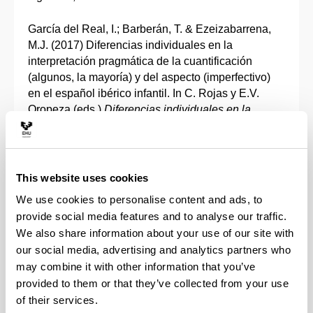
García del Real, I.; Barberán, T. & Ezeizabarrena,
M.J. (2017) Diferencias individuales en la
interpretación pragmática de la cuantificación
(algunos, la mayoría) y del aspecto (imperfectivo)
en el español ibérico infantil. In C. Rojas y E.V.
Oropeza (eds.)
Diferencias individuales en la
adquisición del lenguaje. Factores lingüísticos,
cognitivos, socio ambientales
. México, 115-148.
ISBN 978-607-30-0018-5
This website uses cookies
Goirigolzarri, J., Landabidea, X. & Manterola, I.
We use cookies to personalise content and ads, to
(2017)
Euskararen biziberritzea: marko, diskurtso
provide social media features and to analyse our traffic.
eta praktikarako aukera berriak birpentsatzen.
Bilbo:
We also share information about your use of our site with
Udako Euskal Unibertsitatea. ISBN:978-84-8438-
our social media, advertising and analytics partners who
636-0
may combine it with other information that you’ve
provided to them or that they’ve collected from your use
Idiazabal, I. (2017)
¿Qué significa la escuela
of their services.
bilingüe para lenguas minorizadas como el Nasa