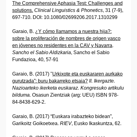
The Comprehensive Aphasia Test: Challenges and
solutions.
Clinical Linguistics & Phonetics
, 31 (7-9),
697-710. DOI: 10.1080/02699206.2017.1310299
Garaio, B.
¿Y cómo llamamos a nuestra hija?:
sobre la proliferación de nombres de origen vasco
en jóvenes no residentes en la CAV y Navarra
.
Sancho el Sabio Aldizkaria
, Sancho el Sabio
Fundazioa, 40, 57-91
Garaio, B. (2017) "
Urkixote eta euskararen aurkako
gurutzada”: buru bakarreko etsaia?
II. Ikergazte.
Nazioarteko ikerketa euskaraz. Kongresuko artikulu
bilduma.
Osasun Zientziak (arg: UEU) ISBN 978-
84-8438-629-2.
Garaio, B. (2017) “Euskara irabazteko bidean”,
Garikoitz Goikoetxea.
RIEV
, Eusko Ikaskuntza, 62.