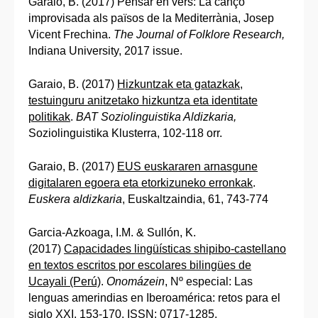
Garaio, B. (2017) Pensar en vers: La canço
improvisada als països de la Mediterrània, Josep
Vicent Frechina.
The Journal of Folklore Research,
Indiana University, 2017 issue.
Garaio, B. (2017)
Hizkuntzak eta gatazkak,
testuinguru anitzetako hizkuntza eta identitate
politikak
.
BAT Soziolinguistika Aldizkaria,
Soziolinguistika Klusterra, 102-118 orr.
Garaio, B. (2017)
EUS euskararen arnasgune
digitalaren egoera eta etorkizuneko erronkak
.
Euskera aldizkaria
, Euskaltzaindia, 61, 743-774
Garcia-Azkoaga, I.M. & Sullón, K.
(2017)
Capacidades lingüísticas shipibo-castellano
en textos escritos por escolares bilingües de
Ucayali (Perú)
.
Onomázein
, Nº especial: Las
lenguas amerindias en Iberoamérica: retos para el
siglo XXI, 153-170. ISSN: 0717-1285.