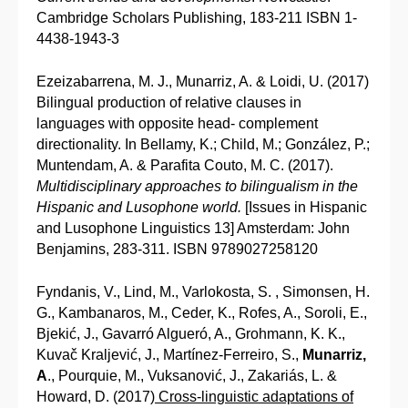
Cambridge Scholars Publishing, 183-211 ISBN 1-
4438-1943-3
Ezeizabarrena, M. J., Munarriz, A. & Loidi, U. (2017)
Bilingual production of relative clauses in
languages with opposite head- complement
directionality. In Bellamy, K.; Child, M.; González, P.;
Muntendam, A. & Parafita Couto, M. C. (2017).
Multidisciplinary approaches to bilingualism in the
Hispanic and Lusophone world.
[Issues in Hispanic
and Lusophone Linguistics 13] Amsterdam: John
Benjamins, 283-311. ISBN 9789027258120
Fyndanis, V., Lind, M., Varlokosta, S. , Simonsen, H.
G., Kambanaros, M., Ceder, K., Rofes, A., Soroli, E.,
Bjekić, J., Gavarró Algueró, A., Grohmann, K. K.,
Kuvač Kraljević, J., Martínez-Ferreiro, S.,
Munarriz,
A
., Pourquie, M., Vuksanović, J., Zakariás, L. &
Howard, D. (2017)
Cross-linguistic adaptations of