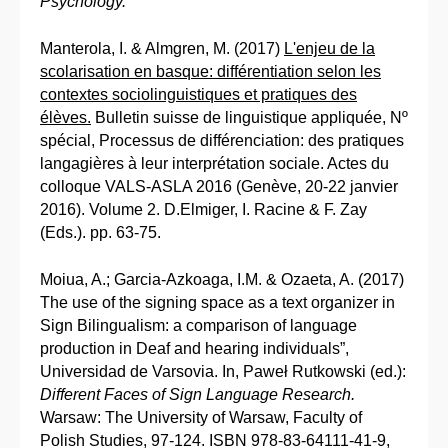
Psychology.
Manterola, I. & Almgren, M. (2017)
L'enjeu de la
scolarisation en basque: différentiation selon les
contextes sociolinguistiques et pratiques des
élèves.
Bulletin suisse de linguistique appliquée, Nº
spécial, Processus de différenciation: des pratiques
langagières à leur interprétation sociale. Actes du
colloque VALS-ASLA 2016 (Genève, 20-22 janvier
2016). Volume 2. D.Elmiger, I. Racine & F. Zay
(Eds.). pp. 63-75.
Moiua, A.; Garcia-Azkoaga, I.M. & Ozaeta, A. (2017)
The use of the signing space as a text organizer in
Sign Bilingualism: a comparison of language
production in Deaf and hearing individuals”,
Universidad de Varsovia. In, Paweł Rutkowski (ed.):
Different Faces of Sign Language Research.
Warsaw: The University of Warsaw, Faculty of
Polish Studies, 97-124. ISBN 978-83-64111-41-9,