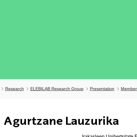
Research
ELEBILAB Research Group
Presentation
Member
ubpages
Agurtzane Lauzurika
Irakasleen Unibertsitate