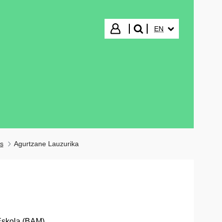
SELECTED LANGUA
Login
EN
search"
s
Agurtzane Lauzurika
 Eskola (BAM)