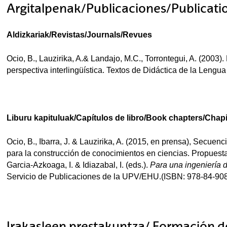
Argitalpenak/Publicaciones/Publicati
Aldizkariak/Revistas/Journals/Revues
Ocio, B., Lauzirika, A.& Landajo, M.C., Torrontegui, A. (2003)
perspectiva interlingüística. Textos de Didáctica de la Lengua 
Liburu kapituluak/Capítulos de libro/Book chapters/Chapit
Ocio, B., Ibarra, J. & Lauzirika, A. (2015, en prensa), Secuen
para la construcción de conocimientos en ciencias. Propuesta
Garcia-Azkoaga, I. & Idiazabal, I. (eds.).
Para una ingeniería d
Servicio de Publicaciones de la UPV/EHU.(ISBN: 978-84-90
Irakasleen prestakuntza/ Formación d