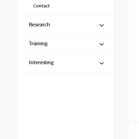
Contact
Show/hide s
Research
Show/hide s
Training
Show/hide s
Interesting