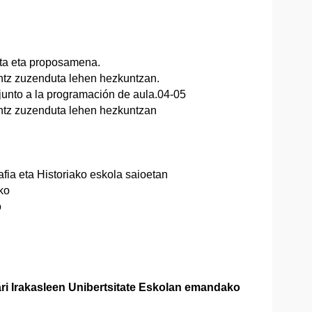
eta eta proposamena.
antz zuzenduta lehen hezkuntzan.
junto a la programación de aula.04-05
antz zuzenduta lehen hezkuntzan
fia eta Historiako eskola saioetan
ko
o
i Irakasleen Unibertsitate Eskolan emandako