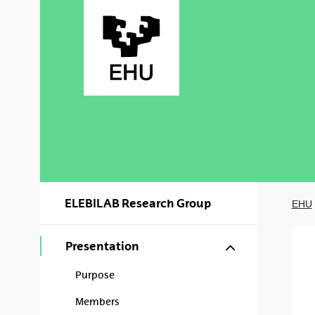
Skip to Main Content
ELEBILAB Research Group
EHU
Show/hide s
Presentation
Purpose
Members