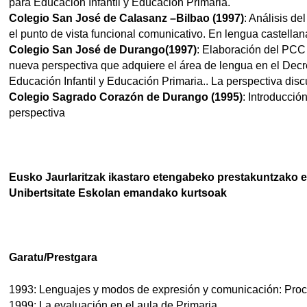
para Educación Infantil y Educación Primaria.
Colegio San José de Calasanz –Bilbao (1997)
: Análisis de
el punto de vista funcional comunicativo. En lengua castella
Colegio San José de Durango(1997)
: Elaboración del PCC
nueva perspectiva que adquiere el área de lengua en el Dec
Educación Infantil y Educación Primaria.. La perspectiva disc
Colegio Sagrado Corazón de Durango (1995)
: Introducci
perspectiva
Eusko Jaurlaritzak ikastaro etengabeko prestakuntzako e
Unibertsitate Eskolan emandako kurtsoak
Garatu/Prestgara
1993: Lenguajes y modos de expresión y comunicación: Proc
1999: La evaluación en el aula de Primaria.