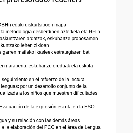
DBHn eduki diskurtsiboen mapa
 eta metodologia desberdinen azterketa eta HH-n
kaskuntzaren ardatzak, eskuhartze proposamen
zkuntzako lehen zikloan
seigarren mailako ikasleek estrategiaren bat
ren garapena: eskuhartze ereduak eta eskola
l seguimiento en el refuerzo de la lectura
 lenguas: por un desarrollo conjunto de la
ualizada a los niños que muestren dificultades
e Evaluación de la expresión escrita en la ESO.
ngua y su relación con las demás áreas
n a la elaboración del PCC en el área de Lengua