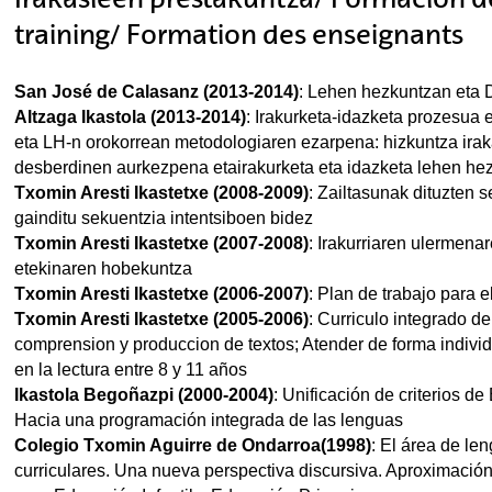
training/ Formation des enseignants
San José de Calasanz (2013-2014)
: Lehen hezkuntzan eta 
Altzaga Ikastola (2013-2014)
: Irakurketa-idazketa prozesua
eta LH-n orokorrean metodologiaren ezarpena: hizkuntza ira
desberdinen aurkezpena etairakurketa eta idazketa lehen he
Txomin Aresti Ikastetxe (2008-2009)
: Zailtasunak dituzten 
gainditu sekuentzia intentsiboen bidez
Txomin Aresti Ikastetxe (2007-2008)
: Irakurriaren ulermena
etekinaren hobekuntza
Txomin Aresti Ikastetxe (2006-2007)
: Plan de trabajo para e
Txomin Aresti Ikastetxe (2005-2006)
: Curriculo integrado de
comprension y produccion de textos; Atender de forma individ
en la lectura entre 8 y 11 años
Ikastola Begoñazpi (2000-2004)
: Unificación de criterios d
Hacia una programación integrada de las lenguas
Colegio Txomin Aguirre de Ondarroa(1998)
: El área de le
curriculares. Una nueva perspectiva discursiva. Aproximació