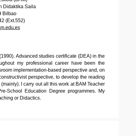
n Didaktika Saila
9 Bilbao
2 (Ext.552)
am.edu.es
(1990). Advanced studies certificate (DEA) in the
roughout my professional career have been the
assroom implementation-based perspective and, on
constructivist perspective, to develop the reading
ainly). I carry out all this work at BAM Teacher
d Pre-School Education Degree programmes. My
aching or Didactics.