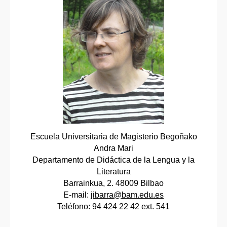
Escuela Universitaria de Magisterio Begoñako
Andra Mari
Departamento de Didáctica de la Lengua y la
Literatura
Barrainkua, 2. 48009 Bilbao
E-mail:
jibarra@bam.edu.es
Teléfono: 94 424 22 42 ext. 541