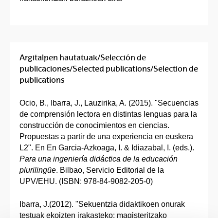
Argitalpen hautatuak/Selección de
publicaciones/Selected publications/Selection de
publications
Ocio, B., Ibarra, J., Lauzirika, A. (2015). "Secuencias
de comprensión lectora en distintas lenguas para la
construcción de conocimientos en ciencias.
Propuestas a partir de una experiencia en euskera
L2". En En Garcia-Azkoaga, I. & Idiazabal, I. (eds.).
Para una ingeniería didáctica de la educación
plurilingüe
. Bilbao, Servicio Editorial de la
UPV/EHU. (ISBN: 978-84-9082-205-0)
Ibarra, J.(2012). "Sekuentzia didaktikoen onurak
testuak ekoizten irakasteko: magisteritzako