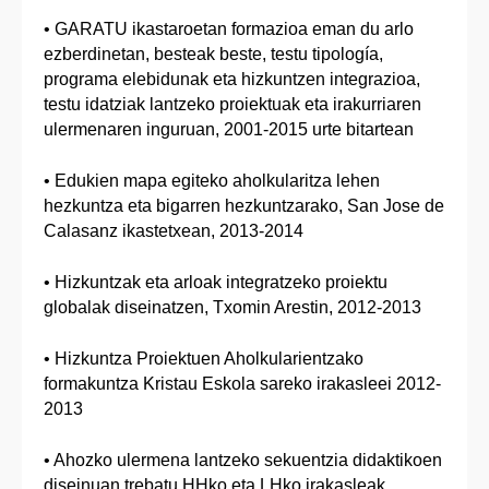
• GARATU ikastaroetan formazioa eman du arlo
ezberdinetan, besteak beste, testu tipología,
programa elebidunak eta hizkuntzen integrazioa,
testu idatziak lantzeko proiektuak eta irakurriaren
ulermenaren inguruan, 2001-2015 urte bitartean
• Edukien mapa egiteko aholkularitza lehen
hezkuntza eta bigarren hezkuntzarako, San Jose de
Calasanz ikastetxean, 2013-2014
• Hizkuntzak eta arloak integratzeko proiektu
globalak diseinatzen, Txomin Arestin, 2012-2013
• Hizkuntza Proiektuen Aholkularientzako
formakuntza Kristau Eskola sareko irakasleei 2012-
2013
• Ahozko ulermena lantzeko sekuentzia didaktikoen
diseinuan trebatu HHko eta LHko irakasleak,