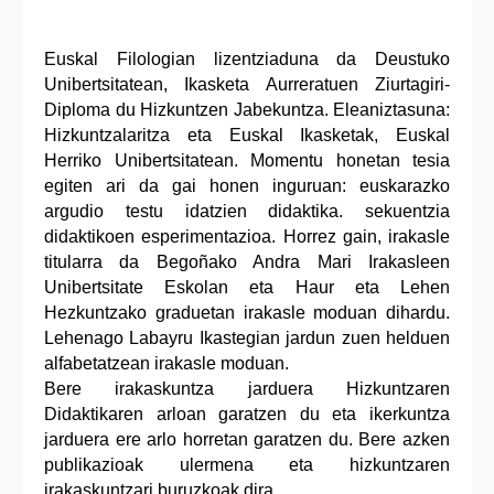
Euskal Filologian lizentziaduna da Deustuko
Unibertsitatean, Ikasketa Aurreratuen Ziurtagiri-
Diploma du Hizkuntzen Jabekuntza. Eleaniztasuna:
Hizkuntzalaritza eta Euskal Ikasketak, Euskal
Herriko Unibertsitatean. Momentu honetan tesia
egiten ari da gai honen inguruan: euskarazko
argudio testu idatzien didaktika. sekuentzia
didaktikoen esperimentazioa. Horrez gain, irakasle
titularra da Begoñako Andra Mari Irakasleen
Unibertsitate Eskolan eta Haur eta Lehen
Hezkuntzako graduetan irakasle moduan dihardu.
Lehenago Labayru Ikastegian jardun zuen helduen
alfabetatzean irakasle moduan.
Bere irakaskuntza jarduera Hizkuntzaren
Didaktikaren arloan garatzen du eta ikerkuntza
jarduera ere arlo horretan garatzen du. Bere azken
publikazioak ulermena eta hizkuntzaren
irakaskuntzari buruzkoak dira.