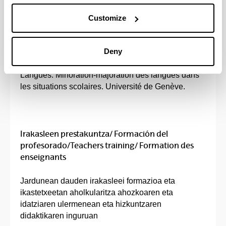
Ocio, B. & Ibarra, J. (2012). "La aplicación de las
Customize
secuencias didácticas en un contexto trilingüe.
Habilidades técnico-profesionales y dificultades".
Deny
En 4ème colloque de sociodidactique des langues
Réseau des chercheurs en sociodidactique des
Langues. Minoration-majoration des langues dans
les situations scolaires. Université de Genève.
Irakasleen prestakuntza/ Formación del
profesorado/Teachers training/ Formation des
enseignants
Jardunean dauden irakasleei formazioa eta
ikastetxeetan aholkularitza ahozkoaren eta
idatziaren ulermenean eta hizkuntzaren
didaktikaren inguruan