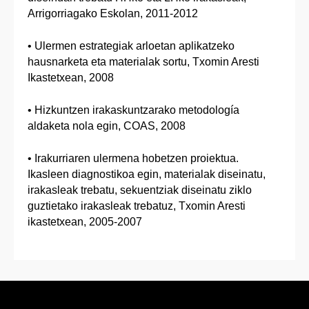
Arrigorriagako Eskolan, 2011-2012
• Ulermen estrategiak arloetan aplikatzeko
hausnarketa eta materialak sortu, Txomin Aresti
Ikastetxean, 2008
• Hizkuntzen irakaskuntzarako metodología
aldaketa nola egin, COAS, 2008
• Irakurriaren ulermena hobetzen proiektua.
Ikasleen diagnostikoa egin, materialak diseinatu,
irakasleak trebatu, sekuentziak diseinatu ziklo
guztietako irakasleak trebatuz, Txomin Aresti
ikastetxean, 2005-2007