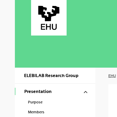
Skip to Main Content
ELEBILAB Research Group
EHU
Show/hide s
Presentation
Purpose
Members