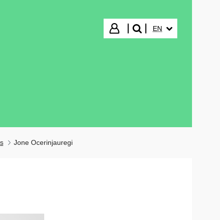
SELECTED LANGUA
Login
EN
search"
s
Jone Ocerinjauregi