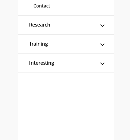
Contact
Show/hide s
Research
Show/hide s
Training
Show/hide s
Interesting