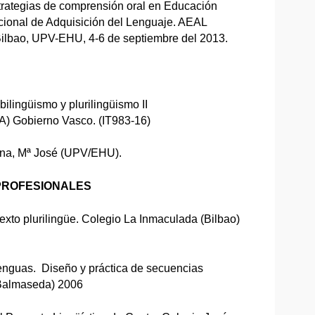
strategias de comprensión oral en Educación
acional de Adquisición del Lenguaje. AEAL
 Bilbao, UPV-EHU, 4-6 de septiembre del 2013.
ilingüismo y plurilingüismo II
A) Gobierno Vasco. (IT983-16)
ena, Mª José (UPV/EHU).
PROFESIONALES
xto plurilingüe. Colegio La Inmaculada (Bilbao)
Lenguas. Diseño y práctica de secuencias
(Balmaseda) 2006