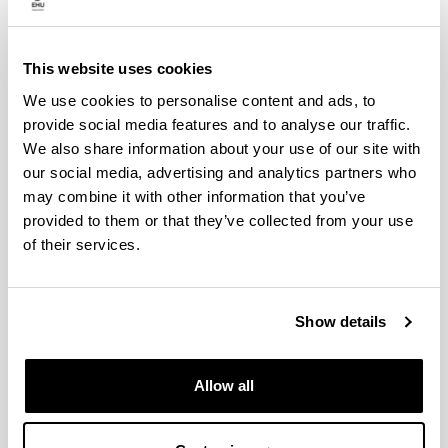
11,084 in ordinary exam session (2026/27)
PLACES AVAILABLE
This website uses cookies
40 places
We use cookies to personalise content and ads, to
provide social media features and to analyse our traffic.
We also share information about your use of our site with
Information prospectus
our social media, advertising and analytics partners who
(Opens New Window)
may combine it with other information that you’ve
provided to them or that they’ve collected from your use
of their services.
Show details
Allow all