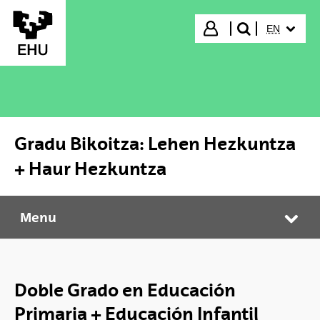
Skip to Main Content
SELECTED
Login
EN
search"
Gradu Bikoitza: Lehen Hezkuntza
+ Haur Hezkuntza
Menu
Gradu Bikoitza: Lehen Hezkuntza + Haur Hezkuntza
Tog
Doble Grado en Educación
Primaria + Educación Infantil