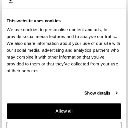
This website uses cookies
We use cookies to personalise content and ads, to
provide social media features and to analyse our traffic.
We also share information about your use of our site with
our social media, advertising and analytics partners who
may combine it with other information that you’ve
provided to them or that they’ve collected from your use
of their services.
De izquierda a derecha: Josu Sangroniz, Luis Martínez,
Leire Legarreta, Amaia Zugadi y Gustavo Fernández
Show details
Este grupo de investigación viene trabajando conjuntamente
desde 2001 en diversos problemas de la teoría de grupos,
Allow all
teoría de la representación y combinatoria algebraica. Está
formado por cuatro profesores del Departamento de
Matemáticas de la UPV/EHU y dos becarias predoctorales, y