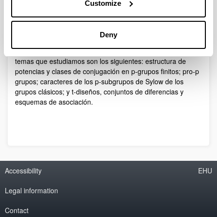
Customize
mantiene contactos con numerosos grupos de investigación
internacionales.
Nuestra investigación está enmarcada en la Teoría de
Deny
Grupos y de la Representación, así como en sus
aplicaciones a la Combinatoria Algebraica. Los principales
temas que estudiamos son los siguientes: estructura de
potencias y clases de conjugación en p-grupos finitos; pro-p
grupos; caracteres de los p-subgrupos de Sylow de los
grupos clásicos; y t-diseños, conjuntos de diferencias y
esquemas de asociación.
Accessibility
EHU
Legal information
Contact