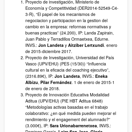
Proyecto de investigación, Ministerio de
Economía y Competitividad (DER2014-52549-C4-
3-R), “El papel de los mecanismos de
negociacion y participacion en la gestion del
cambio en la empresa: reformas normativas y
buenas practicas” (24.200), IP: Landa Zapirain,
Juan Pablo y Terradillos Ormaetxea, Edurne.
INVS.:
Jon Landeta
y
Aitziber Lertxundi
. enero
de 2015-diciembre 2017.
Proyecto de Investigación, Universidad del País
Vasco (UPV/EHU) (PES (15/30)) “Influencia
cultural en la eficacia del coaching ejecutivo”,
(2316.89€), IP:
Jon Landeta
, INVS.:
Eneka
Albizu
,
Pilar Fernández
. 1 de enero de 2015-1
de enero de 2018.
Proyecto de Innovación Educativa Modalidad
Aditua (UPV/EHU) (PIE HBT Aditua 6848)
“Metodologías activas basadas en el trabajo
colaborativo: ¿en qué medida pueden mejorar el
rendimiento y el engagement del alumnado?”
(3.000€), IP:
Sara Urionabarrenetxea
, INVS.:
Domingo García,
Leire San Jose
,
Gloria