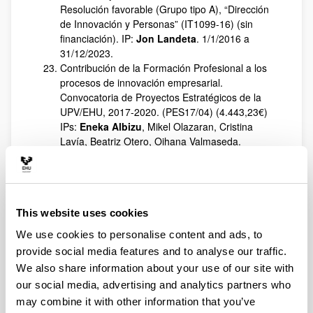
Resolución favorable (Grupo tipo A), “Dirección
de Innovación y Personas” (IT1099-16) (sin
financiación). IP:
Jon Landeta
. 1/1/2016 a
31/12/2023.
Contribución de la Formación Profesional a los
procesos de innovación empresarial.
Convocatoria de Proyectos Estratégicos de la
UPV/EHU, 2017-2020. (PES17/04) (4.443,23€)
IPs:
Eneka Albizu
, Mikel Olazaran, Cristina
Lavía, Beatriz Otero, Oihana Valmaseda.
Análisis de la validez del mentoring
interorganizacional como instrumento de
desarrollo directivo. Convocatoria General para la
concesión de Ayudas a la Investigación en la
This website uses cookies
Universidad del País Vasco/Euskal Herriko
Unibertsitatea: Proyectos Universidad-Sociedad.
We use cookies to personalise content and ads, to
Vicerrectorado de Investigación. (Resolución 7
provide social media features and to analyse our traffic.
noviembre 2017). (US 17/14) (16.800€). IPs:
Jon
We also share information about your use of our site with
Landeta
y
Eneka Albizu
. INVS.:
Pilar
our social media, advertising and analytics partners who
Fernández-Ferrín
, Nuria Gisbert Trejo. 29 de
may combine it with other information that you’ve
noviembre de 2017 a 28 de noviembre de 2019