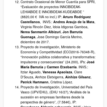
Contrato Ocasional de Menor Cuantía para SPRI,
“Evaluación de proyectos INNOBIDEAK-
LEHIABIDE E INNOBIDEAK-KUDEABIDE ”
(8820,00 € IVA no incl.) IP:
Arturo Rodriguez
Castellanos
, INVS.:
Andres Araujo de la Mata
,
Virginia Rincón Diez, Idoia Idigoras Gamboa,
Nerea Sanmartín Albizuri
,
Jon Barrutia
Guenaga
, Jose Domingo García Merino,
diciembre de 2017.
Proyecto de investigación, Ministerio de
Economía y Competitividad (ECO2016‐76348‐R),
“Innovación pública colaborativa y transformativa:
impulsores y consecuencias” (24.200), IPs:
José
María Barrutia
y
Carmen Etxebarria
. INVS.:
Itziar Aguado,
Vanessa Apaolaza
, Clare
D'Souza, Ainhize Eletxigerra,
Ainhize Gilsanz
,
Patrick Hartmann
, Cristina López.
Proyecto de Investigación, Universidad del País
Vasco (UPV/EHU), (EHU 16/27),“Análisis de la
sucesión en empresas familiares desde la
perspectiva de género”, (7.584€), IP: