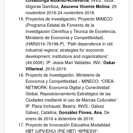
Covadonga Aldamiz-echevarría
, INVS.: Idoia
Idígoras Gamboa,
Azucena Vicente Molina
, 25
noviembre 2016-24 noviembre 2018.
Proyectos de investigación: Proyecto MINECO
(Programa Estatal de Fomento de la
Investigación Científica y Técnica de Excelencia.
Ministerio de Economia y Competitividad).
(HAR2016-76198-P), “Path dependence in old
industrial regions: strategies for economic
development, institutions and organizations”.
(49.000€). IP: Jesús Mari Valdaliso. INV.:
Oskar
Villarreal
, 2016-2019.
Proyecto de Investigación. Ministerio de
Economía y Competitividad – MINECO: “CREA-
NETWORK: Economía Digital y Conectividad
Global. Reposicionamiento Estratégico de las
Ciudades mediante el uso de Marcas Culturales”.
IP: Plaza Inchausti, Beatriz. INVS.: Gálvez
Gálvez, Catalina;
González Flores, Ana
. De
enero de 2016 a diciembre de 2019.
Proyecto de Innovación Educativa Modalidad
HBT (UPV/EHU) (PIE HBT) “APREXVI”: