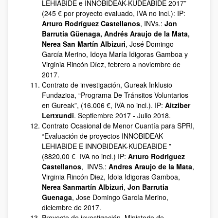
LEHIABIDE e INNOBIDEAK-KUDEABIDE 2017”
(245 € por proyecto evaluado, IVA no incl.): IP:
Arturo Rodríguez Castellanos
, INVs.:
Jon
Barrutia Güenaga, Andrés Araujo de la Mata,
Nerea San Martín Albizuri
, José Domingo
García Merino, Idoya María Idigoras Gamboa y
Virginia Rincón Díez, febrero a noviembre de
2017.
Contrato de investigación, Gureak Inklusio
Fundazioa, “Programa De Tránsitos Voluntarios
en Gureak”, (16.006 €, IVA no incl.). IP:
Aitziber
Lertxundi
. Septiembre 2017 - Julio 2018.
Contrato Ocasional de Menor Cuantía para SPRI,
“Evaluación de proyectos INNOBIDEAK-
LEHIABIDE E INNOBIDEAK-KUDEABIDE ”
(8820,00 € IVA no incl.) IP:
Arturo Rodriguez
Castellanos
, INVS.:
Andres Araujo de la Mata
,
Virginia Rincón Diez, Idoia Idigoras Gamboa,
Nerea Sanmartín Albizuri
,
Jon Barrutia
Guenaga
, Jose Domingo García Merino,
diciembre de 2017.
Proyecto de investigación, Ministerio de