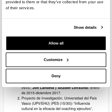
Convocatoria de Ayudas a Grupos de
provided to them or that they’ve collected from your use
Investigación de la UPV/EHU, “Dirección de
of their services.
Innovación y Personas” (GIU15/08), (22.595€).
IP:
Jon Landeta
. 1/1/2015 a 31/12/2018.
Show details
Proyectos y Contratos
Año 2017
Allow all
Proyecto de investigación, Ministerio de
Economía y Competitividad (DER2014-52549-C4-
Customize
3-R), “El papel de los mecanismos de
negociacion y participacion en la gestion del
cambio en la empresa: reformas normativas y
Deny
buenas practicas” (24.200), IP: Landa Zapirain,
Juan Pablo y Terradillos Ormaetxea, Edurne.
INVS.:
Jon Landeta
y
Aitziber Lertxundi
. enero
de 2015-diciembre 2017.
Proyecto de Investigación, Universidad del País
Vasco (UPV/EHU) (PES (15/30)) “Influencia
cultural en la eficacia del coaching ejecutivo”,