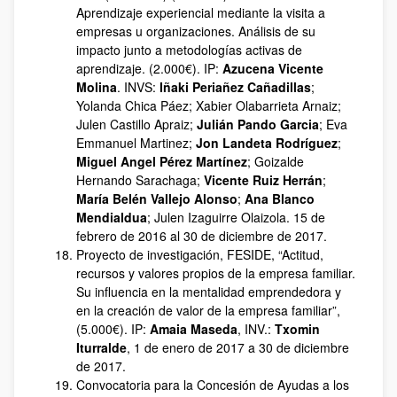
Aprendizaje experiencial mediante la visita a
empresas u organizaciones. Análisis de su
impacto junto a metodologías activas de
aprendizaje. (2.000€). IP:
Azucena Vicente
Molina
. INVS:
Iñaki Periañez Cañadillas
;
Yolanda Chica Páez; Xabier Olabarrieta Arnaiz;
Julen Castillo Apraiz;
Julián Pando Garcia
; Eva
Emmanuel Martinez;
Jon Landeta Rodríguez
;
Miguel Angel Pérez Martínez
; Goizalde
Hernando Sarachaga;
Vicente Ruiz Herrán
;
María Belén Vallejo Alonso
;
Ana Blanco
Mendialdua
; Julen Izaguirre Olaizola. 15 de
febrero de 2016 al 30 de diciembre de 2017.
Proyecto de investigación, FESIDE, “Actitud,
recursos y valores propios de la empresa familiar.
Su influencia en la mentalidad emprendedora y
en la creación de valor de la empresa familiar”,
(5.000€). IP:
Amaia Maseda
, INV.:
Txomin
Iturralde
, 1 de enero de 2017 a 30 de diciembre
de 2017.
Convocatoria para la Concesión de Ayudas a los