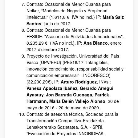
Contrato Ocasional de Menor Cuantía para
Neiker, “Modelos de Negocio y Propiedad
Intelectual” (1.611,8 € IVA no incl.) IP:
María Saiz
Santos
, junio de 2017.
Contrato Ocasional de Menor Cuantía para
FESIDE: "Asesoría de Actividades fundacionales".
8.235,29 € (IVA no incl.). IP:
Ana Blanco
, enero
2017-diciembre 2017.
Proyecto de Investigación, Universidad del País
Vasco (UPV/EHU) (PES16/17 “Intangibles,
innovación conocimiento, responsabilidad social y
comunicación empresarial” - INCORESCO)
(32.200,29€), IP:
Arturo Rodríguez
, INVs.:
Vanesa Apaolaza Ibáñez, Gerardo Arregui
Ayastuy, Jon Barrutia Guenaga, Patrick
Hartmann, María Belén Vallejo Alonso
, 20 de
mayo de 2016 - 20 de mayo de 2020.
Contrato de asesoría técnica, Sociedad para la
Transformación Competitiva-Eraldaketa
Lehiakorrerako Sozietatea, S.A. - SPRI,
“Evaluación de Proyectos INNOBIDEAK-