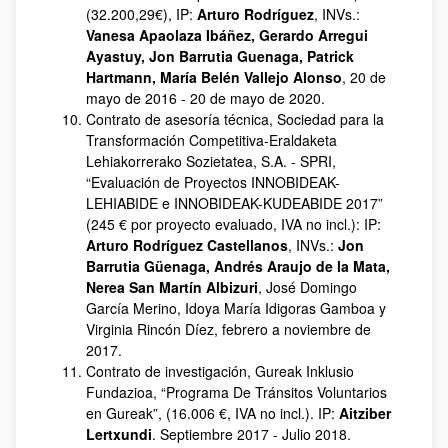
(32.200,29€), IP:
Arturo Rodríguez
, INVs.:
Vanesa Apaolaza Ibáñez, Gerardo Arregui
Ayastuy, Jon Barrutia Guenaga, Patrick
Hartmann, María Belén Vallejo Alonso
, 20 de
mayo de 2016 - 20 de mayo de 2020.
Contrato de asesoría técnica, Sociedad para la
Transformación Competitiva-Eraldaketa
Lehiakorrerako Sozietatea, S.A. - SPRI,
“Evaluación de Proyectos INNOBIDEAK-
LEHIABIDE e INNOBIDEAK-KUDEABIDE 2017”
(245 € por proyecto evaluado, IVA no incl.): IP:
Arturo Rodríguez Castellanos
, INVs.:
Jon
Barrutia Güenaga, Andrés Araujo de la Mata,
Nerea San Martín Albizuri
, José Domingo
García Merino, Idoya María Idigoras Gamboa y
Virginia Rincón Díez, febrero a noviembre de
2017.
Contrato de investigación, Gureak Inklusio
Fundazioa, “Programa De Tránsitos Voluntarios
en Gureak”, (16.006 €, IVA no incl.). IP:
Aitziber
Lertxundi
. Septiembre 2017 - Julio 2018.