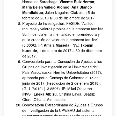
Hernando Sarachaga;
Vicente Ruiz Herrán
;
María Belén Vallejo Alonso
;
Ana Blanco
Mendialdua
; Julen Izaguirre Olaizola. 15 de
febrero de 2016 al 30 de diciembre de 2017.
Proyecto de investigación, FESIDE, “Actitud,
recursos y valores propios de la empresa familiar.
Su influencia en la mentalidad emprendedora y
en la creación de valor de la empresa familiar”,
(5.000€). IP:
Amaia Maseda
, INV.:
Txomin
Iturralde
, 1 de enero de 2017 a 30 de diciembre
de 2017.
Convocatoria para la Concesión de Ayudas a los
Grupos de Investigación en la Universidad del
País Vasco/Euskal Herriko Unibertsitatea (2017),
aprobada por el Consejo de Gobierno el 15 de
junio de 2017 (Resolución de 2 de enero 2018).
(GIU17/012) (13.850€). IP: Mikel Olazaran.
INVS.:
Eneka Albizu
, Cristina Lavía, Beatriz
Otero, Oihana Valmaseda.
Convocatoria Extraordinaria de Ayudas a Grupos
de Investigación de la UPV/EHU del sistema
universitario vasco de investigación reconocidos