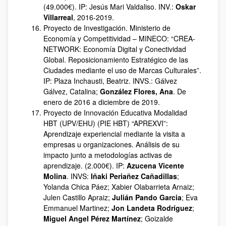
(49.000€). IP: Jesús Mari Valdaliso. INV.:
Oskar
Villarreal
, 2016-2019.
Proyecto de Investigación. Ministerio de
Economía y Competitividad – MINECO: “CREA-
NETWORK: Economía Digital y Conectividad
Global. Reposicionamiento Estratégico de las
Ciudades mediante el uso de Marcas Culturales”.
IP: Plaza Inchausti, Beatriz. INVS.: Gálvez
Gálvez, Catalina;
González Flores, Ana
. De
enero de 2016 a diciembre de 2019.
Proyecto de Innovación Educativa Modalidad
HBT (UPV/EHU) (PIE HBT) “APREXVI”:
Aprendizaje experiencial mediante la visita a
empresas u organizaciones. Análisis de su
impacto junto a metodologías activas de
aprendizaje. (2.000€). IP:
Azucena Vicente
Molina
. INVS:
Iñaki Periañez Cañadillas
;
Yolanda Chica Páez; Xabier Olabarrieta Arnaiz;
Julen Castillo Apraiz;
Julián Pando Garcia
; Eva
Emmanuel Martinez;
Jon Landeta Rodríguez
;
Miguel Angel Pérez Martínez
; Goizalde