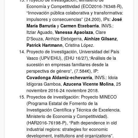
Economía y Competitividad (ECO2016‐76348‐R),
“Innovación pública colaborativa y transformativa:
impulsores y consecuencias” (24.200), IPs:
José
María Barrutia
y
Carmen Etxebarria
. INVS.:
Itziar Aguado,
Vanessa Apaolaza
, Clare
D'Souza, Ainhize Eletxigerra,
Ainhize Gilsanz
,
Patrick Hartmann
, Cristina López.
Proyecto de Investigación, Universidad del País
Vasco (UPV/EHU), (EHU 16/27),“Análisis de la
sucesión en empresas familiares desde la
perspectiva de género”, (7.584€), IP:
Covadonga Aldamiz-echevarría
, INVS.: Idoia
Idígoras Gamboa,
Azucena Vicente Molina
, 25
noviembre 2016-24 noviembre 2018.
Proyectos de investigación: Proyecto MINECO
(Programa Estatal de Fomento de la
Investigación Científica y Técnica de Excelencia.
Ministerio de Economia y Competitividad).
(HAR2016-76198-P), “Path dependence in old
industrial regions: strategies for economic
development, institutions and organizations”.