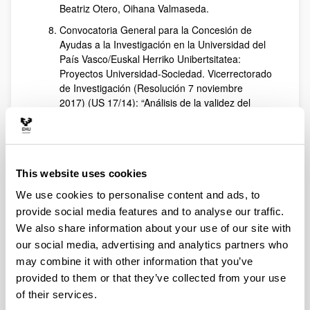
Beatriz Otero, Oihana Valmaseda.
Convocatoria General para la Concesión de
Ayudas a la Investigación en la Universidad del
País Vasco/Euskal Herriko Unibertsitatea:
Proyectos Universidad-Sociedad. Vicerrectorado
de Investigación (Resolución 7 noviembre
2017) (US 17/14): “Análisis de la validez del
mentoring interorganizacional como instrumento
de desarrollo directivo” (16.800€). IP:
Jon
Landeta
y
Eneka Albizu
. INVS:
Pilar
Fernández-Ferrín
, Nuria Gisbert Trejo. 29 de
This website uses cookies
noviembre de 2017 a 28 de noviembre de 2019.
We use cookies to personalise content and ads, to
Convocatoria General para la concesión de
Ayudas a la Investigación en la Universidad del
provide social media features and to analyse our traffic.
País Vasco/Euskal Herriko Unibertsitatea:
We also share information about your use of our site with
Proyectos Universidad‐Sociedad. Vicerrectorado
our social media, advertising and analytics partners who
de Investigación (Resolución 7 noviembre
may combine it with other information that you’ve
2017) (US 17/24), “Social Efficiency
provided to them or that they’ve collected from your use
Menchmarking Model” (38.000 €). IP:
Leire San-
of their services.
Jose
. INVS:
Sara Urionabarrenetxea, Jose