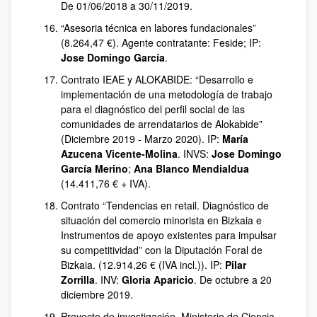
De 01/06/2018 a 30/11/2019.
“Asesoria técnica en labores fundacionales”
(8.264,47 €). Agente contratante: Feside; IP:
Jose Domingo García
.
Contrato IEAE y ALOKABIDE: “Desarrollo e
implementación de una metodología de trabajo
para el diagnóstico del perfil social de las
comunidades de arrendatarios de Alokabide”
(Diciembre 2019 - Marzo 2020). IP:
María
Azucena Vicente-Molina
. INVS:
Jose Domingo
García Merino
;
Ana Blanco Mendialdua
(14.411,76 € + IVA).
Contrato “Tendencias en retail. Diagnóstico de
situación del comercio minorista en Bizkaia e
Instrumentos de apoyo existentes para impulsar
su competitividad” con la Diputación Foral de
Bizkaia. (12.914,26 € (IVA incl.)). IP:
Pilar
Zorrilla
. INV:
Gloria Aparicio
. De octubre a 20
diciembre 2019.
Proyecto de investigación, Ministerio de Ciencia,