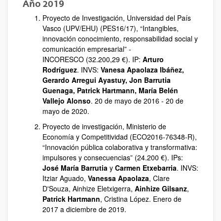
Año 2019
Proyecto de Investigación, Universidad del País
Vasco (UPV/EHU) (PES16/17), “Intangibles,
innovación conocimiento, responsabilidad social y
comunicación empresarial” -
INCORESCO (32.200,29 €). IP:
Arturo
Rodríguez
. INVS:
Vanesa Apaolaza Ibáñez,
Gerardo Arregui Ayastuy, Jon Barrutia
Guenaga, Patrick Hartmann, María Belén
Vallejo Alonso
. 20 de mayo de 2016 - 20 de
mayo de 2020.
Proyecto de investigación, Ministerio de
Economía y Competitividad (ECO2016‐76348‐R),
“Innovación pública colaborativa y transformativa:
impulsores y consecuencias” (24.200 €). IPs:
José María Barrutia
y
Carmen Etxebarria
. INVS:
Itziar Aguado,
Vanessa Apaolaza
, Clare
D'Souza, Ainhize Eletxigerra,
Ainhize Gilsanz
,
Patrick Hartmann
, Cristina López. Enero de
2017 a diciembre de 2019.