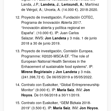
Landa, J.P.;
Landeta, J.
;
Lertxundi, A.
; Martínez
de Viérgol, A.; Unceta, A. (14.000 €). 2018-2020.
Proyecto de investigación, Fundación COTEC,
Programa de Innovación Abierta 2017.
“Innovación abierta y política regional en
España”. (10.000 €). IP: Juan Carlos
Salazar. INVS:
Jon Landeta
y 3 más. 1 de junio
2018 a 30 de junio 2019.
Proyecto de investigación, Comisión Europea.
Programme: H2020-MSCA-EF. "The role of
European National Health Services in the
Enhacement of sustainable food systems". IP:
Mirene Begiristain
y
Jon Landeta
y 3 más.
(241.398,72 €). De 06/05/2019 a 05/05/2022.
Contrato con Euskoiker, “Global Entrepreneurship
Monitor” (9.000 €). IP:
María Saiz
. INV:
Jon
Hoyos
. De 01/06/2018 a 30/11/2019.
Contrato con Euskoiker, “GEM Bizkaia 2018-
2019” (3.500 €). IP:
María Saiz
. INV:
Jon Hoyos
.