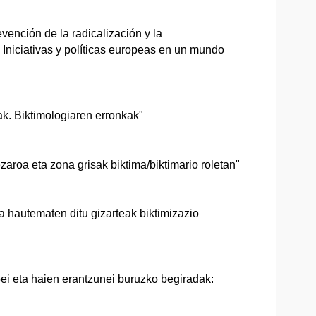
evención de la radicalización y la
. Iniciativas y políticas europeas en un mundo
k. Biktimologiaren erronkak"
zaroa eta zona grisak biktima/biktimario roletan"
a hautematen ditu gizarteak biktimizazio
oei eta haien erantzunei buruzko begiradak: