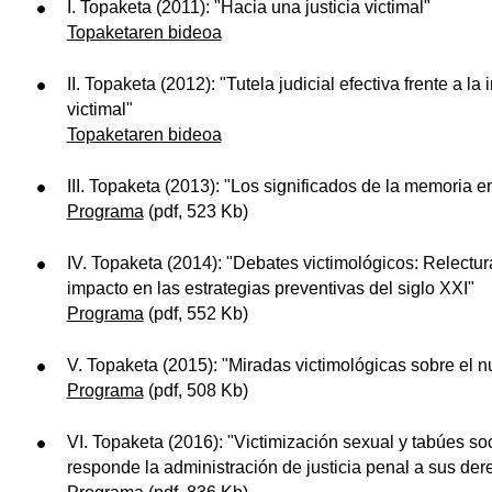
I. Topaketa (2011): "Hacia una justicia victimal"
Topaketaren bideoa
II. Topaketa (2012): "Tutela judicial efectiva frente a 
ubpages
victimal"
Topaketaren bideoa
ubpages
III. Topaketa (2013): "Los significados de la memoria e
Programa
(pdf, 523 Kb)
ubpages
IV. Topaketa (2014): "Debates victimológicos: Relectur
ubpages
impacto en las estrategias preventivas del siglo XXI"
Programa
(pdf, 552 Kb)
V. Topaketa (2015): "Miradas victimológicas sobre el n
Programa
(pdf, 508 Kb)
VI. Topaketa (2016): "Victimización sexual y tabúes so
responde la administración de justicia penal a sus de