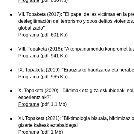
Programa
(pdf, 836 Kb)
VII. Topaketa (2017): "El papel de las víctimas en la pr
deslegitimación del terrorismo y otros delitos violentos
globalizado"
Programa
(pdf, 601 Kb)
ubpages
VIII. Topaketa (2018): "Akonpainamendu konprometitua
Programa
(pdf, 941 Kb)
IX. Topaketa (2019): "Erauzitako haurtzaroa eta nerabe
Programa
(pdf, 965 Kb)
X. Topaketa (2020): "Biktimak eta giza eskubideak: nol
esperientziak?"
Programa
(pdf, 1,1 Mb)
XI. Topaketa (2021): "Biktimologia bisuala, biktimizazi
gizarte kalteak eztabaidagai
Programa
(pdf, 1 Mb)