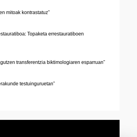
uen mitoak kontrastatuz"
restauratiboa: Topaketa errestauratiboen
agutzen transferentzia biktimologiaren esparruan"
erakunde testuinguruetan"