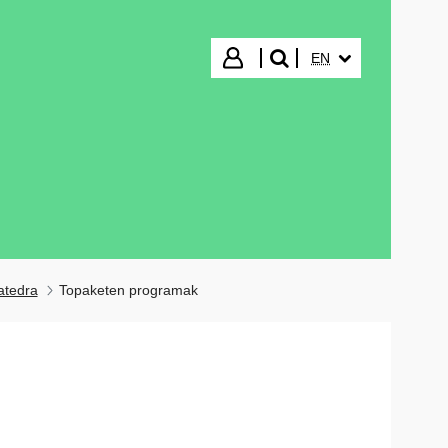
SELECTED LANGUA
Login
EN
search"
atedra
Topaketen programak