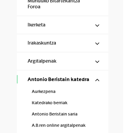
Munduko Bitartekaritza
Foroa
Show/hide s
Ikerketa
Show/hide s
Irakaskuntza
Show/hide s
Argitalpenak
Show/hide s
Antonio Beristain katedra
Aurkezpena
Katedrako berriak
Antonio Beristain saria
A.B.ren online argitalpenak