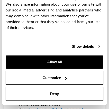
We also share information about your use of our site with
Author: David Martín
our social media, advertising and analytics partners who
Book:
Historia del pueblo gitano en España
may combine it with other information that you’ve
Publisher: Catarata
provided to them or that they’ve collected from your use
Author: José M. Portillo Valdés
of their services.
Book:
Una historia atlántica de los orígenes de la
nación y el Estado
Publisher: Alianza
Show details
Author: Antonio Rivera, Eduardo Mateo
Santamaría, José Antonio Zarzalejos Nieto, Ofa
Bezunartea Valencia, Antonio Merino
Allow all
Santamaría, Edmundo Rodríguez
Achútegui, Izaskun Sáez de la Fuente, Doroteo
Santos Diego, Paloma Díaz-Mas, Felipe Juaristi
Customize
Galdos, Aurora Intxausti Martínez, Manuel
Montero García, Roberto Larrañaga
Oyanguren, Gorka Zamarreño Aramendia, José
Ignacio Ustaran Muela, Virginia Mayordomo
Deny
Rodrigo, Rafael Leonisio, José María Portillo
Valdés, Jesús Loza Aguirre