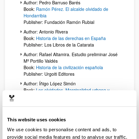
Author: Pedro Barruso Barés
Book:
Ramón Pérez. El alcalde olvidado de
Hondarribia
Publisher: Fundación Ramón Rubial
Author: Antonio Rivera
Book:
Historia de las derechas en España
Publisher: Los Libros de la Catarata
Author: Rafael Altamira. Estudio preliminar José
Mª Portillo Valdés
Book:
Historia de la civilización española
Publisher: Urgoiti Editores
Author: Íñigo López Simón
Book:
Los olvidados. Marginalidad urbana y
fenómeno quinqui en España (1959-1982)
Publisher: Marcial Pons
Author: José Antonio Pérez Pérez, Mayka Muñoz
Ruiz
This website uses cookies
Book:
Proceso 1001. El franquismo contra
We use cookies to personalise content and ads, to
Comisiones Obreras
provide social media features and to analyse our traffic.
Publisher: Catarata