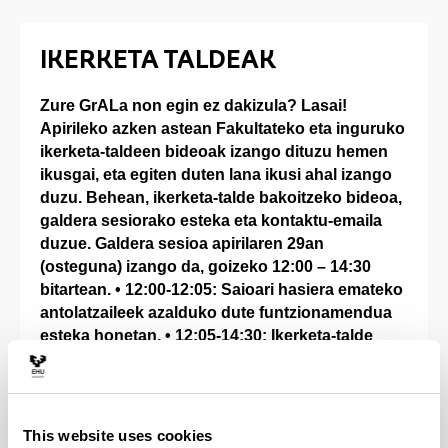
IKERKETA TALDEAK
Zure GrALa non egin ez dakizula? Lasai!
Apirileko azken astean Fakultateko eta inguruko
ikerketa-taldeen bideoak izango dituzu hemen
ikusgai, eta egiten duten lana ikusi ahal izango
duzu. Behean, ikerketa-talde bakoitzeko bideoa,
galdera sesiorako esteka eta kontaktu-emaila
duzue. Galdera sesioa apirilaren 29an
(osteguna) izango da, goizeko 12:00 – 14:30
bitartean. • 12:00-12:05: Saioari hasiera emateko
antolatzaileek azalduko dute funtzionamendua
esteka honetan. • 12:05-14:30: Ikerketa-talde
bakoitzaren estekan, ikertzaile/irakasle eta
ikasleen arteko galdera-erantzun saio birtuala
izango da, eta nahi duzuna galdetzeko aukera
izango duzu. Adi eguneraketei eta parte hartu!!!
This website uses cookies