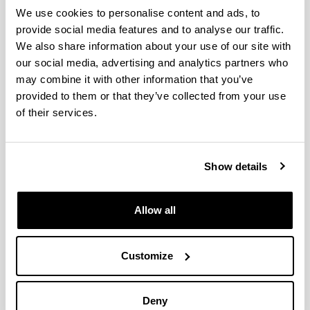
We use cookies to personalise content and ads, to
Nanoplasma Simulations
provide social media features and to analyse our traffic.
We also share information about your use of our site with
Nanoplasma Simulations
our social media, advertising and analytics partners who
may combine it with other information that you’ve
provided to them or that they’ve collected from your use
of their services.
Show details
Allow all
Nanoplasma Simulations
Customize
Bideoa Ikusi
Galdera Sesioa
Deny