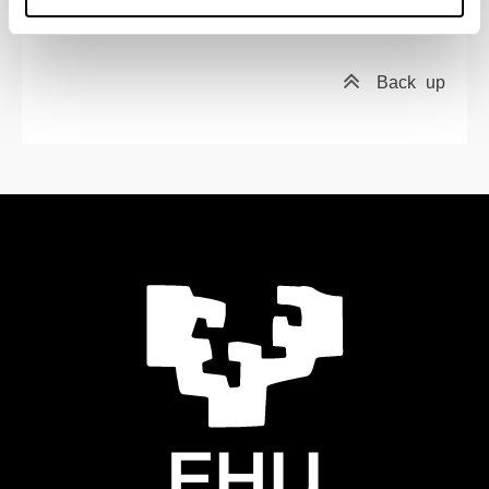
andreas.heidenreich@ehu.eus
Back
up