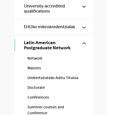
Show/hide s
University-accredited
qualifications
Show/hide s
EHUko mikrokredentzialak
Show/hide s
Latin American
Postgraduate Network
Network
Masters
Unibertsitateko Aditu Titulua
Doctorate
Conferences
Summer courses and
Conference