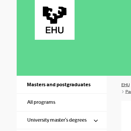
Skip to Main Content
Masters and postgraduates
EHU
Pa
All programs
Show/hide s
University master's degrees