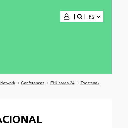
SELECTED LANGUA
Login
EN
search"
 Network
Conferences
EHUsarea 24
Txostenak
ACIONAL