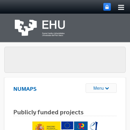
Tog
Skip to Main Content
mai
nav
Toggle site n
Menu
NUMAPS
Publicly funded projects