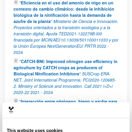
"
Eficiencia en el uso del amonio de trigo en un
contexto de cambio climático: desde la inhibición
biológica de la nitrificación hasta la demanda de
azufre de la planta
"
Ministerio de Ciencia e Innovación.
Proyectos orientados a la transición ecológica y a la
transición digital. Ayuda TED2021-132279B-I00
financiada por MCIN/AEI/10.13039/501100011033 y por
la Unión Europea NextGenerationEU/ PRTR
2022
-
2024
"
CATCH-BNI: Improved nitrogen use efficiency in
agriculture by CATCH crops as producers of
Biological Nitrification Inhibitors
"
SUSCrop-ERA-
NET. Joint International Programme, PCI2020-120685-
2. Ministry of Science and innovation. Call 2021 i+D+i
2020-22
2021
-
2024
"
Interacción entre nitrógeno, hierro y azufre para
optimizar la eficiencia en el uso del amonio en
plantas
"
Spanish Ministry of Science and Innovation
(PID2020-113385RB-I00)financiada por
MCIN/AEI/10.13039/501100011033 y por “FEDER Una
This website uses cookies