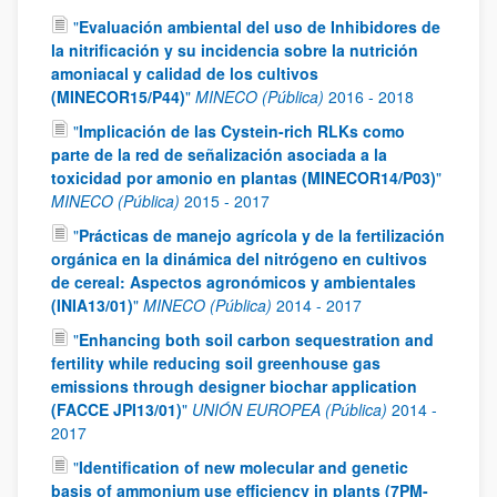
"
Evaluación ambiental del uso de Inhibidores de
la nitrificación y su incidencia sobre la nutrición
amoniacal y calidad de los cultivos
(MINECOR15/P44)
"
MINECO (Pública)
2016
-
2018
"
Implicación de las Cystein-rich RLKs como
parte de la red de señalización asociada a la
toxicidad por amonio en plantas (MINECOR14/P03)
"
MINECO (Pública)
2015
-
2017
"
Prácticas de manejo agrícola y de la fertilización
orgánica en la dinámica del nitrógeno en cultivos
de cereal: Aspectos agronómicos y ambientales
(INIA13/01)
"
MINECO (Pública)
2014
-
2017
"
Enhancing both soil carbon sequestration and
fertility while reducing soil greenhouse gas
emissions through designer biochar application
(FACCE JPI13/01)
"
UNIÓN EUROPEA (Pública)
2014
-
2017
"
Identification of new molecular and genetic
basis of ammonium use efficiency in plants (7PM-