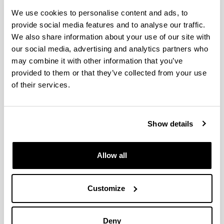
manera de hacer Europa”
2021
-
2024
We use cookies to personalise content and ads, to
"
Función del cianuro como señal intracelular en
provide social media features and to analyse our traffic.
la respuesta de las plantas a la disponibilidad de
hierro (CNS2022-136000)
"
Ayudas para incentivar la
We also share information about your use of our site with
consolidación investigadora, del Plan Estatal de
our social media, advertising and analytics partners who
Investigación Científica, Técnica y de Innovación para el
may combine it with other information that you’ve
período 2021-2023, en el marco del Plan de
provided to them or that they’ve collected from your use
Recuperación, Transformación y Resiliencia
2021
-
of their services.
2023
"
Genotipos de trigo con capacidad BNI
(inhibición biológica de la nitrificación) como
Show details
estrategia para la producción agrícola sostenible
"
Departamento de Agricultura del Gobierno Vasco
(00048-IDA2021-45 (GVCV21/08))
2021
-
2022
Allow all
"
Nitrification inhibitors and organic amendments
use as tools for reducing greenhouse gases
emissions and improving crops quality (RTI2018-
Customize
094623-B-C21)
"
MINECO (Pública)
2019
-
2022
"
Origen, evolución y sistemática del orden
Cantharellales (Basidiomycota, Fungi) mediante
Deny