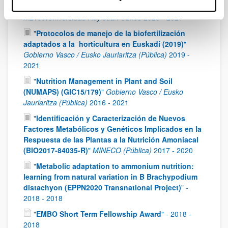
filogenómica (EVOCAN)
"
Comunidad de Madrid.
M2169.Universidad Rey Juan Carlos
2020
-
2021
"
Protocolos de manejo de la biofertilización
adaptados a la horticultura en Euskadi (2019)
"
Gobierno Vasco / Eusko Jaurlaritza (Pública)
2019
-
2021
"
Nutrition Management in Plant and Soil
(NUMAPS) (GIC15/179)
"
Gobierno Vasco / Eusko
Jaurlaritza (Pública)
2016
-
2021
"
Identificación y Caracterización de Nuevos
Factores Metabólicos y Genéticos Implicados en la
Respuesta de las Plantas a la Nutrición Amoniacal
(BIO2017-84035-R)
"
MINECO (Pública)
2017
-
2020
"
Metabolic adaptation to ammonium nutrition:
learning from natural variation in B Brachypodium
distachyon (EPPN2020 Transnational Project)
"
-
2018
-
2018
"
EMBO Short Term Fellowship Award
"
-
2018
-
2018