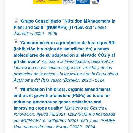
"
Grupo Consolidado "NUtrition MAnagement in
Plant and Soil)" (NUMAPS) (IT-1560-22)
"
Eusko
Jaurlaritza
2022
-
2025
"
Comportamiento agronómico de los trigos BNI
(inhibición biológica de lanitrificación) y bases
moleculares de su adaptación al elevado CO2 y al
pH del suelo
"
Ayudas a la investigación, desarrollo e
innovación de los sectores agrícola, forestal y de los
productos de la pesca y la acuicultura de la Comunidad
Autónoma del País Vasco (Berriker)
2023
-
2024
"
Nitrification inhibitors, organic amendments
and plant growth promoters (PGPs) as tools for
reducing greenhouse gases emissions and
improving crops quality
"
Ministerio de Ciencia e
Innovación. Ayuda PID2021-128273OB-I00 financiada
por MCIN/AEI/10.13039/501100011033 y por “FEDER
Una manera de hacer Europa”
2022
-
2024