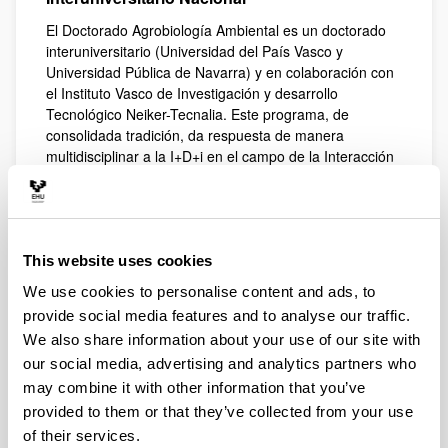
El Doctorado Agrobiología Ambiental es un doctorado
interuniversitario (Universidad del País Vasco y
Universidad Pública de Navarra) y en colaboración con
el Instituto Vasco de Investigación y desarrollo
Tecnológico Neiker-Tecnalia. Este programa, de
consolidada tradición, da respuesta de manera
multidisciplinar a la I+D+i en el campo de la Interacción
suelo-microorganismo-planta-clima tanto en
ecosistemas naturales como en sistemas agrícolas y
forestales.
El programa "Agrobiología Ambiental" ha sido
This website uses cookies
distinguido desde el 2004 con la "Mención de Calidad" y
"Mención hacia la Excelencia" otorgadas por el
We use cookies to personalise content and ads, to
Ministerio de Educación y Ciencia. Las líneas de
provide social media features and to analyse our traffic.
investigación del programa están alineadas con el Reto
We also share information about your use of our site with
"Seguridad y calidad alimentaria: actividad agraria
our social media, advertising and analytics partners who
productiva y sostenible" del Horizonte 2020, con el Polo
may combine it with other information that you’ve
de Conocimiento "Ecosistemas agroforestales;
provided to them or that they’ve collected from your use
innovación y gestión sostenible" del proyecto
of their services.
Euskampus: Campus de Excelencia Internacional de la