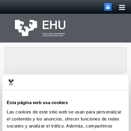
Abri
Saltar al contenido principal
me
prin
Departamento de
Derecho
Administrativo,
Esta página web usa cookies
Constitucional y
Abrir/cerrar m
Menú
Filosofía del Derecho
Las cookies de este sitio web se usan para personalizar
el contenido y los anuncios, ofrecer funciones de redes
sociales y analizar el tráfico. Además, compartimos