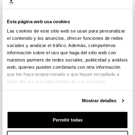
Esta página web usa cookies
Las cookies de este sitio web se usan para personalizar
el contenido y los anuncios, ofrecer funciones de redes
sociales y analizar el tráfico. Además, compartimos
información sobre el uso que haga del sitio web con
Dirección:
nuestros partners de redes sociales, publicidad y análisis
ALDEZLE
web, quienes pueden combinarla con otra información
Campus de Ibaeta -
Edificio Barriola, 3ª planta
que les haya proporcionado o que hayan recopilado a
Plaza Elhuyar, 1. 20018 - Donostia/San Sebastián
partir del uso que haya hecho de sus servicios.
Campus de Leioa - Edificio Biblioteca, 3ª planta
Bº Sarriena s/n. 48940- Leioa
Atención al público:
Mostrar detalles
Teléfono:
+34 943 01 59 66 +34 943 01 59 67
Fax:
+34 943 01 81 40
Permitir todas
Correo electrónico:
aldezle@ehu.eus
Horario: