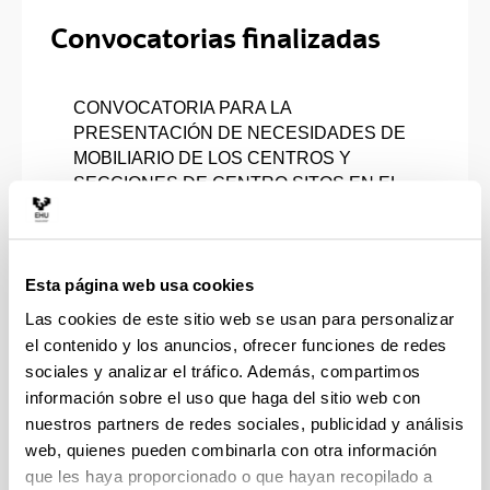
Convocatorias finalizadas
CONVOCATORIA PARA LA
PRESENTACIÓN DE NECESIDADES DE
MOBILIARIO DE LOS CENTROS Y
SECCIONES DE CENTRO SITOS EN EL
CAMPUS DE ÁLAVA PARA EL AÑO 2026
CONVOCATORIA DE AYUDAS PARA LA
REALIZACIÓN DE PRÁCTICAS DE
Esta página web usa cookies
CAMPO EN EL EJERCICIO 2026
Las cookies de este sitio web se usan para personalizar
(SEPTIEMBRE-DICIEMBRE)
el contenido y los anuncios, ofrecer funciones de redes
sociales y analizar el tráfico. Además, compartimos
CONVOCATORIA PARA LA
información sobre el uso que haga del sitio web con
PRESENTACIÓN DE NECESIDADES DE
nuestros partners de redes sociales, publicidad y análisis
OBRAS DE REFORMA, ADECUACIÓN Y
web, quienes pueden combinarla con otra información
MEJORA DE LOS EDIFICIOS Y ENTORNO
que les haya proporcionado o que hayan recopilado a
DEL CAMPUS DE ÁLAVA DEL 2026