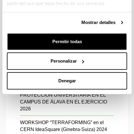
partir del uso que haya hecho de sus servicios.
CONVOCATORIA PARA LA CONCESION
DE EQUIPAMIENTOS DOCENTES A LOS
Mostrar detalles
CENTROS Y SECCIONES DE CENTRO
UBICADAS EN EL CAMPUS DE ALAVA
2026
Permitir todas
EII 2026 - CONVOCATORIA DE
NECESIDADES DE EQUIPAMIENTO
Personalizar
CIENTÍFICO EN CENTRO DE
INVESTIGACIÓN LASCARAY
Denegar
CONVOCATORIA ACTIVIDADES DE
PROYECCIÓN UNIVERSITARIA EN EL
CAMPUS DE ÁLAVA EN EL EJERCICIO
2026
WORKSHOP “TERRAFORMING” en el
CERN IdeaSquare (Ginebra-Suiza) 2024