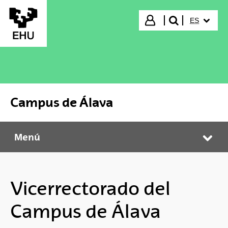
Saltar al contenido principal
IDIOMA S
Iniciar sesión
ES
buscar"
Campus de Álava
Menú
Campus de Álava
Abr
Vicerrectorado del
Campus de Álava