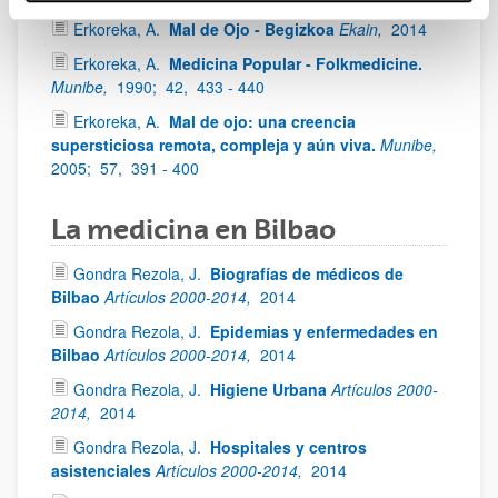
Erkoreka, A.
Mal de Ojo - Begizkoa
Ekain,
2014
Erkoreka, A.
Medicina Popular - Folkmedicine.
Munibe,
1990;
42,
433 - 440
Erkoreka, A.
Mal de ojo: una creencia
supersticiosa remota, compleja y aún viva.
Munibe,
2005;
57,
391 - 400
La medicina en Bilbao
Gondra Rezola, J.
Biografías de médicos de
Bilbao
Artículos 2000-2014,
2014
Gondra Rezola, J.
Epidemias y enfermedades en
Bilbao
Artículos 2000-2014,
2014
Gondra Rezola, J.
Higiene Urbana
Artículos 2000-
2014,
2014
Gondra Rezola, J.
Hospitales y centros
asistenciales
Artículos 2000-2014,
2014