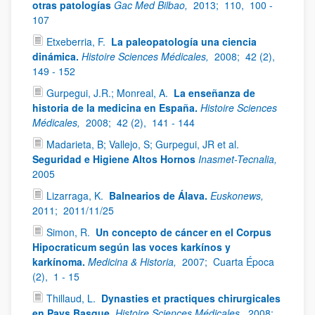
otras patologías
Gac Med Bilbao,
2013;
110,
100 -
107
Etxeberria, F.
La paleopatología una ciencia
dinámica.
Histoire Sciences Médicales,
2008;
42 (2),
149 - 152
Gurpegui, J.R.; Monreal, A.
La enseñanza de
historia de la medicina en España.
Histoire Sciences
Médicales,
2008;
42 (2),
141 - 144
Madarieta, B; Vallejo, S; Gurpegui, JR et al.
Seguridad e Higiene Altos Hornos
Inasmet-Tecnalia,
2005
Lizarraga, K.
Balnearios de Álava.
Euskonews,
2011;
2011/11/25
Simon, R.
Un concepto de cáncer en el Corpus
Hipocraticum según las voces karkínos y
karkínoma.
Medicina & Historia,
2007;
Cuarta Época
(2),
1 - 15
Thillaud, L.
Dynasties et practiques chirurgicales
en Pays Basque.
Histoire Sciences Médicales,
2008;