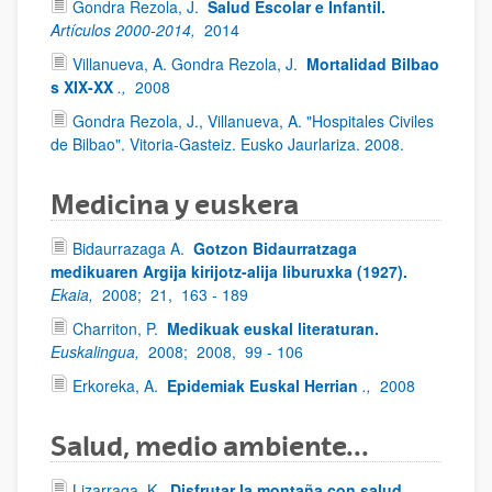
Gondra Rezola, J.
Salud Escolar e Infantil.
Artículos 2000-2014,
2014
Villanueva, A. Gondra Rezola, J.
Mortalidad Bilbao
s XIX-XX
.,
2008
Gondra Rezola, J., Villanueva, A. "Hospitales Civiles
de Bilbao". Vitoria-Gasteiz. Eusko Jaurlariza. 2008.
Medicina y euskera
Bidaurrazaga A.
Gotzon Bidaurratzaga
medikuaren Argija kirijotz-alija liburuxka (1927).
Ekaia,
2008;
21,
163 - 189
Charriton, P.
Medikuak euskal literaturan.
Euskalingua,
2008;
2008,
99 - 106
Erkoreka, A.
Epidemiak Euskal Herrian
.,
2008
Salud, medio ambiente...
Lizarraga, K.
Disfrutar la montaña con salud.