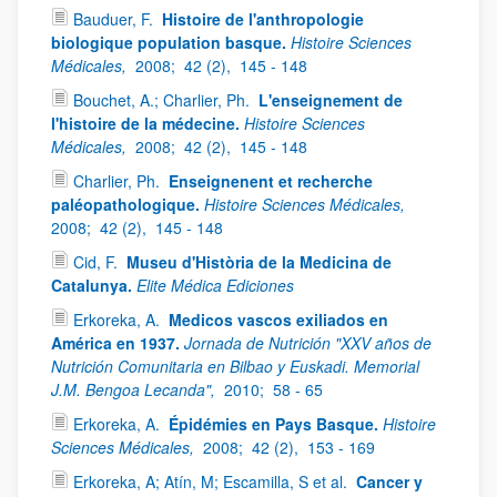
Bauduer, F.
Histoire de l'anthropologie
biologique population basque.
Histoire Sciences
Médicales,
2008;
42 (2),
145 - 148
Bouchet, A.; Charlier, Ph.
L'enseignement de
l'histoire de la médecine.
Histoire Sciences
Médicales,
2008;
42 (2),
145 - 148
Charlier, Ph.
Enseignenent et recherche
paléopathologique.
Histoire Sciences Médicales,
2008;
42 (2),
145 - 148
Cid, F.
Museu d'Història de la Medicina de
Catalunya.
Elite Médica Ediciones
Erkoreka, A.
Medicos vascos exiliados en
América en 1937.
Jornada de Nutrición "XXV años de
Nutrición Comunitaria en Bilbao y Euskadi. Memorial
J.M. Bengoa Lecanda",
2010;
58 - 65
Erkoreka, A.
Épidémies en Pays Basque.
Histoire
Sciences Médicales,
2008;
42 (2),
153 - 169
Erkoreka, A; Atín, M; Escamilla, S et al.
Cancer y