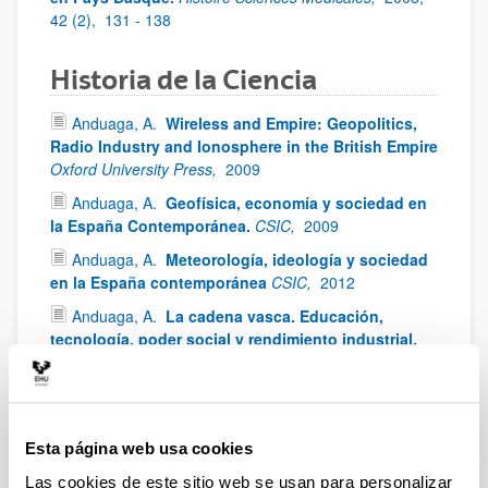
42 (2),
131 - 138
Historia de la Ciencia
Anduaga, A.
Wireless and Empire: Geopolitics,
Radio Industry and Ionosphere in the British Empire
Oxford University Press,
2009
Anduaga, A.
Geofísica, economía y sociedad en
la España Contemporánea.
CSIC,
2009
Anduaga, A.
Meteorología, ideología y sociedad
en la España contemporánea
CSIC,
2012
Anduaga, A.
La cadena vasca. Educación,
tecnología, poder social y rendimiento industrial,
1776-1902
El Serbal,
2010
Pandemia de gripe de 1918
(Gripe española) / Gripe Rusa /
Esta página web usa cookies
Coronavirus
Las cookies de este sitio web se usan para personalizar