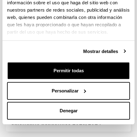
información sobre el uso que haga del sitio web con
Instalaciones y servicios
nuestros partners de redes sociales, publicidad y análisis
web, quienes pueden combinarla con otra información
que les haya proporcionado o que hayan recopilado a
partir del uso que haya hecho de sus servicios.
Mostrar detalles
Permitir todas
Personalizar
Aplicaciones útiles
Denegar
Calendario académico 2023/2024