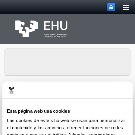
Abri
Saltar al contenido principal
me
prin
Grupo de Investigación
Abrir/cerrar m
Menú
Biography & Parliament
Esta página web usa cookies
Las cookies de este sitio web se usan para personalizar
Congresos - El Concierto
el contenido y los anuncios, ofrecer funciones de redes
Económico y su aplicación
sociales y analizar el tráfico. Además, compartimos