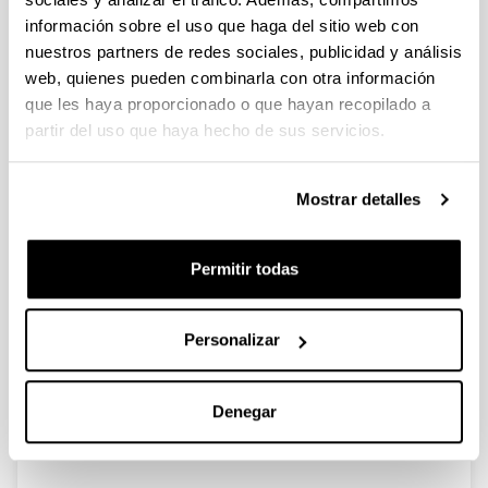
desde las Haciendas Forales
información sobre el uso que haga del sitio web con
nuestros partners de redes sociales, publicidad y análisis
web, quienes pueden combinarla con otra información
que les haya proporcionado o que hayan recopilado a
“El Concierto Económico y la
partir del uso que haya hecho de sus servicios.
administración provincial y local
vascongada (1878-1937)”
Mostrar detalles
Autoría:
ALONSO OLEA, E. J.
Año:
Permitir todas
1994
Comunicación en congreso:
II Congreso de Historia Contemporánea. Asociación
Personalizar
de Historia Contemporánea
Ciudad de edición y/o Editorial:
Denegar
Barcelona (España)