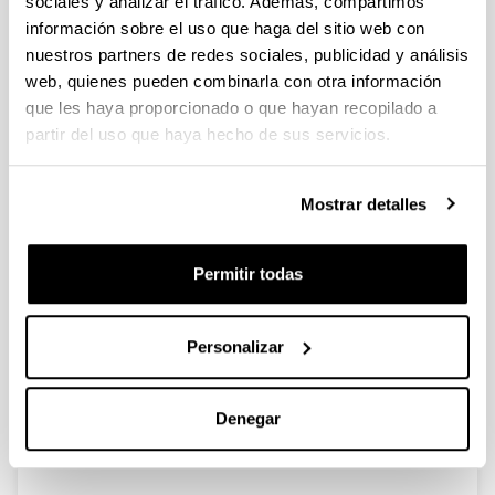
sociales y analizar el tráfico. Además, compartimos
instituciones representativas
información sobre el uso que haga del sitio web con
abordadas desde la filosofía
nuestros partners de redes sociales, publicidad y análisis
política
web, quienes pueden combinarla con otra información
que les haya proporcionado o que hayan recopilado a
partir del uso que haya hecho de sus servicios.
“El republicanismo en la época de la
Mostrar detalles
conquista”
Autoría:
ANCHÚSTEGUI IGARTUA, E.
Permitir todas
Año:
2021
Personalizar
Comunicación en congreso:
Jornadas internacionales de estudio “Navarra 1521-
2021. Guerra, identidad y conflictividad en la Europa
Denegar
renacentista”. Excmo. Parlamento de Navarra