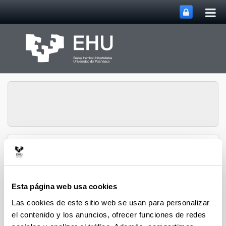
Abri
Saltar al contenido principal
me
prin
Grupo de Investigación
Abrir/cerrar m
Menú
Biography & Parliament
Esta página web usa cookies
Congresos - Historia de las
Las cookies de este sitio web se usan para personalizar
el contenido y los anuncios, ofrecer funciones de redes
ideas, conceptos e