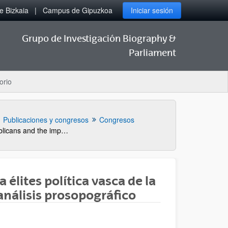
 Bizkaia
Campus de Gipuzkoa
Iniciar sesión
Grupo de Investigación Biography &
Parliament
orio
Publicaciones y congresos
Congresos
“The first Basque republicans and the importance of the parliamentarian act during the First Spanish Republic (1873-1874)”
 élites política vasca de la
análisis prosopográfico