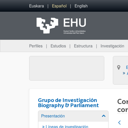
Saltar al contenido principal
Euskara
Español
English
Perfiles
Estudios
Estructura
Investigación
Grupo de Investigación
Con
Biography & Parliament
con
Presentación
Mostrar/ocult
Líneas de investigación