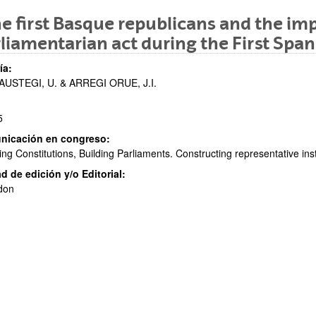
e first Basque republicans and the im
liamentarian act during the First Spa
ar subpáginas
ía:
AUSTEGI, U. & ARREGI ORUE, J.I.
5
nicación en congreso:
ng Constitutions, Building Parliaments. Constructing representative ins
ar subpáginas
d de edición y/o Editorial:
don