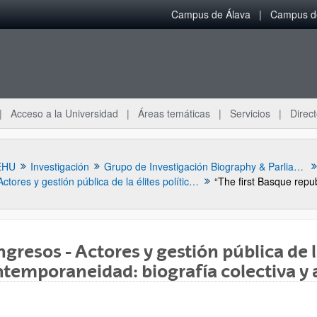
Campus de Álava
Campus de
Acceso a la Universidad
Áreas temáticas
Servicios
Direct
EHU
Investigación
Grupo de Investigación Biography & Parliament
Actores y gestión pública de la élites política vasca de la contemporaneidad: biografía colectiva y análisis prosopográfico
gresos - Actores y gestión pública de la
temporaneidad: biografía colectiva y 
ar subpáginas