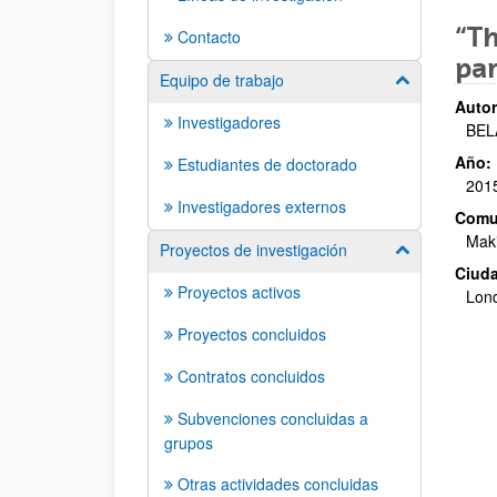
“Th
Contacto
par
Equipo de trabajo
Mostrar/ocult
Autor
Investigadores
BEL
Año:
Estudiantes de doctorado
201
Investigadores externos
Comu
Maki
Proyectos de investigación
Mostrar/ocult
Ciuda
Proyectos activos
Lon
Proyectos concluidos
Contratos concluidos
Subvenciones concluidas a
grupos
Otras actividades concluidas