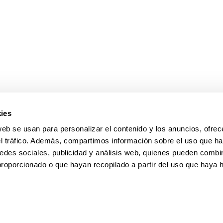
ar subpáginas
ar subpáginas
ies
web se usan para personalizar el contenido y los anuncios, ofrec
el tráfico. Además, compartimos información sobre el uso que ha
edes sociales, publicidad y análisis web, quienes pueden combin
proporcionado o que hayan recopilado a partir del uso que haya
pa
Ayuda