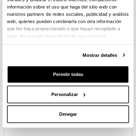
información sobre el uso que haga del sitio web con
nuestros partners de redes sociales, publicidad y análisis
web, quienes pueden combinarla con otra información
La storia, lo stato dell´arte e le
que les haya proporcionado o que hayan recopilado a
prospettive del "giardino svelato"
partir del uso que haya hecho de sus servicios.
sul mare di Palermo
Doctorando/a:
Mostrar detalles
LETO, Laura
Año:
2024
Permitir todas
Universidad:
UPV/EHU
Personalizar
Personas encargadas de la dirección:
Esteban Anchústegui Igartua
Mención:
Denegar
Doctorado internacional