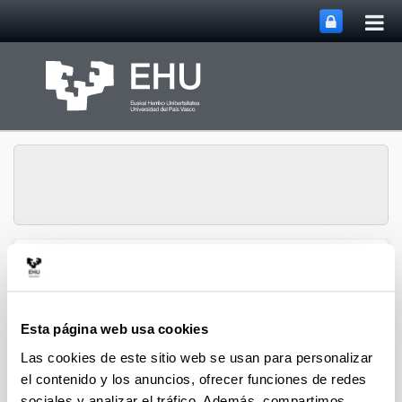
Abri
Saltar al contenido principal
me
prin
Grupo de Investigación
Abrir/cerrar m
Menú
Biography & Parliament
Esta página web usa cookies
Las cookies de este sitio web se usan para personalizar
Tesis Doctorales finalizadas
el contenido y los anuncios, ofrecer funciones de redes
2021-2030
sociales y analizar el tráfico. Además, compartimos