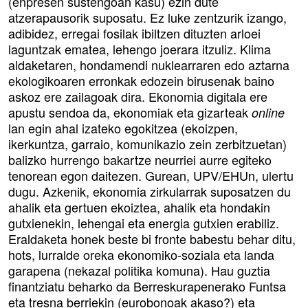
(enpresen sustengoan kasu) ezin dute
atzerapausorik suposatu. Ez luke zentzurik izango,
adibidez, erregai fosilak ibiltzen dituzten arloei
laguntzak ematea, lehengo joerara itzuliz. Klima
aldaketaren, hondamendi nuklearraren edo aztarna
ekologikoaren erronkak edozein birusenak baino
askoz ere zailagoak dira. Ekonomia digitala ere
apustu sendoa da, ekonomiak eta gizarteak
online
lan egin ahal izateko egokitzea (ekoizpen,
ikerkuntza, garraio, komunikazio zein zerbitzuetan)
balizko hurrengo bakartze neurriei aurre egiteko
tenorean egon daitezen. Gurean, UPV/EHUn, ulertu
dugu. Azkenik, ekonomia zirkularrak suposatzen du
ahalik eta gertuen ekoiztea, ahalik eta hondakin
gutxienekin, lehengai eta energia gutxien erabiliz.
Eraldaketa honek beste bi fronte babestu behar ditu,
hots, lurralde oreka ekonomiko-soziala eta landa
garapena (nekazal politika komuna). Hau guztia
finantziatu beharko da Berreskurapenerako Funtsa
eta tresna berriekin (eurobonoak akaso?) eta