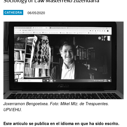
Sociology of Law Masterreko zuzendaria
06/05/2020
CATHEDRA
Joxerramon Bengoetxea. Foto: Mikel Mtz. de Trespuentes.
UPV/EHU.
Este artículo se publica en el idioma en que ha sido escrito.