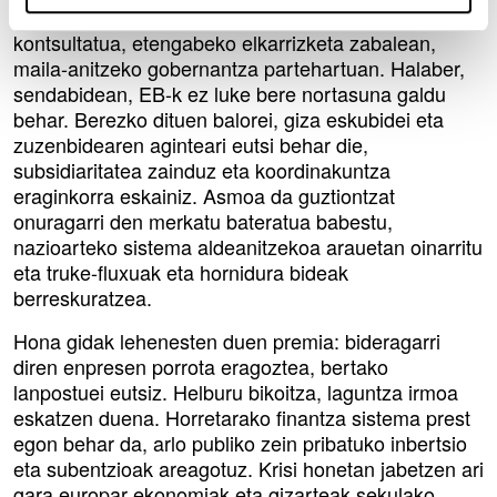
behar du izan, eta horretarako eragile ororekin
kontsultatua, etengabeko elkarrizketa zabalean,
maila-anitzeko gobernantza partehartuan. Halaber,
sendabidean, EB-k ez luke bere nortasuna galdu
behar. Berezko dituen balorei, giza eskubidei eta
zuzenbidearen aginteari eutsi behar die,
subsidiaritatea zainduz eta koordinakuntza
eraginkorra eskainiz. Asmoa da guztiontzat
onuragarri den merkatu bateratua babestu,
nazioarteko sistema aldeanitzekoa arauetan oinarritu
eta truke-fluxuak eta hornidura bideak
berreskuratzea.
Hona gidak lehenesten duen premia: bideragarri
diren enpresen porrota eragoztea, bertako
lanpostuei eutsiz. Helburu bikoitza, laguntza irmoa
eskatzen duena. Horretarako finantza sistema prest
egon behar da, arlo publiko zein pribatuko inbertsio
eta subentzioak areagotuz. Krisi honetan jabetzen ari
gara europar ekonomiak eta gizarteak sekulako