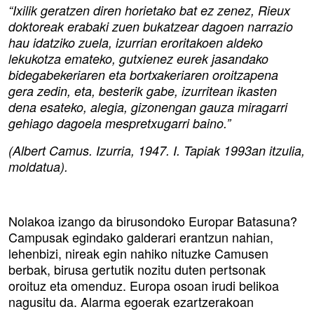
“Ixilik geratzen diren horietako bat ez zenez, Rieux
doktoreak erabaki zuen bukatzear dagoen narrazio
hau idatziko zuela, izurrian eroritakoen aldeko
lekukotza emateko, gutxienez eurek jasandako
bidegabekeriaren eta bortxakeriaren oroitzapena
gera zedin, eta, besterik gabe, izurritean ikasten
dena esateko, alegia, gizonengan gauza miragarri
gehiago dagoela mespretxugarri baino.”
(Albert Camus. Izurria, 1947. I. Tapiak 1993an itzulia,
moldatua).
Nolakoa izango da birusondoko Europar Batasuna?
Campusak egindako galderari erantzun nahian,
lehenbizi, nireak egin nahiko nituzke Camusen
berbak, birusa gertutik nozitu duten pertsonak
oroituz eta omenduz. Europa osoan irudi belikoa
nagusitu da. Alarma egoerak ezartzerakoan