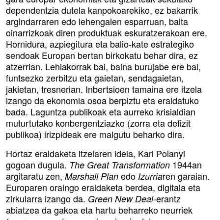
dependentzia dutela kanpokoarekiko, ez bakarrik
argindarraren edo lehengaien esparruan, baita
oinarrizkoak diren produktuak eskuratzerakoan ere.
Hornidura, azpiegitura eta balio-kate estrategiko
sendoak Europan bertan birkokatu behar dira, ez
atzerrian. Lehiakorrak bai, baina burujabe ere bai,
funtsezko zerbitzu eta gaietan, sendagaietan,
jakietan, tresnerian. Inbertsioen tamaina ere itzela
izango da ekonomia osoa berpiztu eta eraldatuko
bada. Laguntza publikoak eta aurreko krisialdian
muturtutako konbergentziazko (zorra eta defizit
publikoa) irizpideak ere malgutu beharko dira.
Hortaz eraldaketa itzelaren ideia, Karl Polanyi
gogoan dugula.
1944an
The Great Transformation
argitaratu zen,
edo
ren garaian.
Marshall Plan
Izurria
Europaren oraingo eraldaketa berdea, digitala eta
zirkularra izango da.
-erantz
Green New Deal
abiatzea da gakoa eta hartu beharreko neurriek