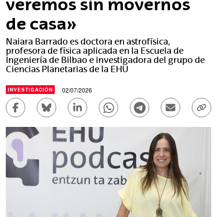
veremos sin movernos
de casa»
Naiara Barrado es doctora en astrofísica,
profesora de física aplicada en la Escuela de
Ingeniería de Bilbao e investigadora del grupo de
Ciencias Planetarias de la EHU
02/07/2026
INVESTIGACIÓN
Compartir en Facebook - (Abre una nueva ventana)
Compartir en Bluesky - (Abre una nueva ve
Compartir en Linkedin - (Abre una 
Compartir en Whatsapp - (A
Compartir en Telegr
Enviar por c
Copi