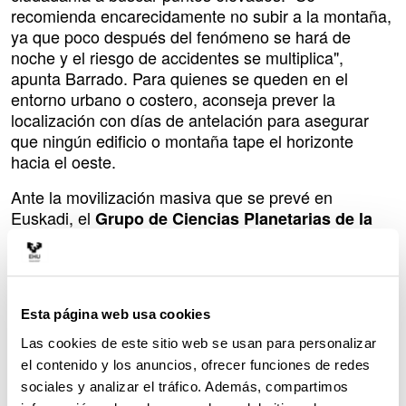
recomienda encarecidamente no subir a la montaña,
ya que poco después del fenómeno se hará de
noche y el riesgo de accidentes se multiplica",
apunta Barrado. Para quienes se queden en el
entorno urbano o costero, aconseja prever la
localización con días de antelación para asegurar
que ningún edificio o montaña tape el horizonte
hacia el oeste.
Ante la movilización masiva que se prevé en
Euskadi, el
Grupo de Ciencias Planetarias de la
viene desarrollando un intenso trabajo en
EHU
coordinación con las instituciones. El Gobierno
Vasco ha lanzado el portal oficial
eklipsea.euskadi.eus
, un espacio diseñado para
Esta página web usa cookies
centralizar todas las recomendaciones de seguridad,
pautas de prevención y el catálogo de actividades
Las cookies de este sitio web se usan para personalizar
divulgativas que se organizarán en el territorio.
el contenido y los anuncios, ofrecer funciones de redes
sociales y analizar el tráfico. Además, compartimos
EHUpodcast: la ciencia que se escucha