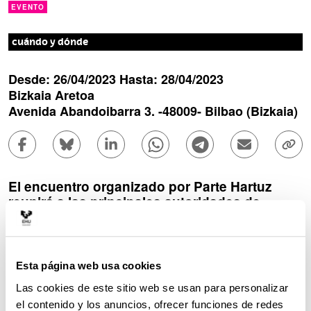
EVENTO
cuándo y dónde
Desde:
26/04/2023
Hasta:
28/04/2023
l
Bizkaia Aretoa
u
Avenida Abandoibarra 3
. -
48009
-
Bilbao
(Bizkaia)
g
a
r
Compartir en Facebook - (Abre una nueva ventana)
Compartir en Bluesky - (Abre una nueva ve
Compartir en Linkedin - (Abre una 
Compartir en Whatsapp - (A
Compartir en Telegr
Enviar por c
Copi
Descripción
El encuentro organizado por Parte Hartuz
reunirá a las principales autoridades de
Europa en participación ciudadana
Del 26 al 28 de abril, en el Bizkaia Aretoa, el grupo
Esta página web usa cookies
de investigación Parte Hartuz de la UPV/EHU
Las cookies de este sitio web se usan para personalizar
celebrará las “Jornadas internacionales en
el contenido y los anuncios, ofrecer funciones de redes