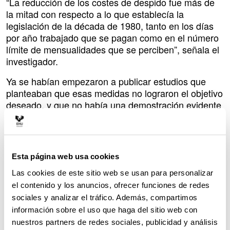
“La reducción de los costes de despido fue más de
la mitad con respecto a lo que establecía la
legislación de la década de 1980, tanto en los días
por año trabajado que se pagan como en el número
límite de mensualidades que se perciben”, señala el
investigador.
Ya se habían empezaron a publicar estudios que
planteaban que esas medidas no lograron el objetivo
deseado, y que no había una demostración evidente
de que hubieran producido una mayor creación de
empleo. “Nosotros decidimos analizar la repercusión
que tuvo esa menor protección del empleo, no solo
sobre el empleo total, sino también sobre el empleo
Esta página web usa cookies
permanente y el empleo temporal. Estudiamos cada
Las cookies de este sitio web se usan para personalizar
uno de esos aspectos por separado”, comenta
el contenido y los anuncios, ofrecer funciones de redes
Ferreiro.
sociales y analizar el tráfico. Además, compartimos
Los resultados del análisis fueron claros, “más
información sobre el uso que haga del sitio web con
evidentes de lo que esperábamos encontrar”,
nuestros partners de redes sociales, publicidad y análisis