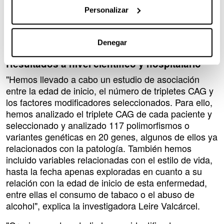
el objetivo de ampliar el conocimiento acerca de
Personalizar
estos factores que podrían funcionar como
potenciales dianas terapéuticas para retrasar el
Denegar
inicio de la enfermedad.
Resultados a nivel científico y hospitalario
"Hemos llevado a cabo un estudio de asociación
entre la edad de inicio, el número de tripletes CAG y
los factores modificadores seleccionados. Para ello,
hemos analizado el triplete CAG de cada paciente y
seleccionado y analizado 117 polimorfismos o
variantes genéticas en 20 genes, algunos de ellos ya
relacionados con la patología. También hemos
incluido variables relacionadas con el estilo de vida,
hasta la fecha apenas exploradas en cuanto a su
relación con la edad de inicio de esta enfermedad,
entre ellas el consumo de tabaco o el abuso de
alcohol", explica la investigadora Leire Valcárcel.