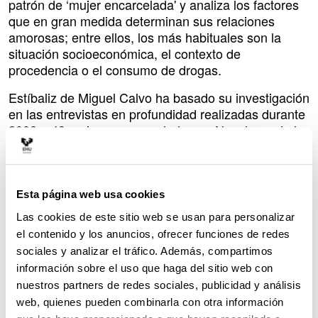
patrón de ‘mujer encarcelada' y analiza los factores
que en gran medida determinan sus relaciones
amorosas; entre ellos, los más habituales son la
situación socioeconómica, el contexto de
procedencia o el consumo de drogas.
Estíbaliz de Miguel Calvo ha basado su investigación
en las entrevistas en profundidad realizadas durante
2008 a 49 mujeres encarceladas en Nanclares de la
Oca (‘Nanclares de la Loca', como la llaman las
propias presas). La socióloga en su trabajo destaca
que paradójicamente "el amor puede ser entendido
metafóricamente como ‘un cautiverio' en libertad,
Esta página web usa cookies
pero una ‘liberación' en prisión". En este sentido, la
Las cookies de este sitio web se usan para personalizar
cárcel trae consigo la ventaja de proporcionar a las
el contenido y los anuncios, ofrecer funciones de redes
mujeres una oportunidad para la soledad y la
sociales y analizar el tráfico. Además, compartimos
reflexión sobre su situación de pareja.
información sobre el uso que haga del sitio web con
nuestros partners de redes sociales, publicidad y análisis
En la cárcel, el amor es un puntal para sostener a
estas mujeres, para sobrevivir al encierro y para
web, quienes pueden combinarla con otra información