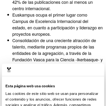
42% de las publicaciones con al menos un
centro internacional.
Euskampus ocupa el primer lugar como
Campus de Excelencia Internacional del
estado, en cuanto a participación y liderazgo en
proyectos europeos.
Consolidación de una creciente atracción de
talento, mediante programas propios de las
entidades de la agregación, a través de la
Fundación Vasca para la Ciencia -Ikerbasque- y
de programas europeos del Consejo de
Investigación Europeo y de los diversos
programas Marie Curie.
Esta página web usa cookies
En el ámbito de la
transferencia de conocimiento
,
e interacción con el entorno empresarial y social
Las cookies de este sitio web se usan para personalizar
la UPV/EHU ha fortalecido su liderazgo, destacando
el contenido y los anuncios, ofrecer funciones de redes
las siguientes acciones:
sociales y analizar el tráfico. Además, compartimos