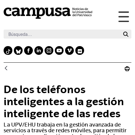
Abr
Saltar al contenido principal
me
pri
F
L
I
Y
V
F
T
B
a
i
n
o
i
l
i
l
c
n
s
u
m
i
k
u
e
k
t
t
e
c
t
e
b
e
a
u
o
k
o
s
De los teléfonos
o
d
g
b
r
k
k
o
i
r
e
inteligentes a la gestión
y
k
n
a
inteligente de las redes
m
La UPV/EHU trabaja en la gestión avanzada de
servicios a través de redes móviles, para permitir