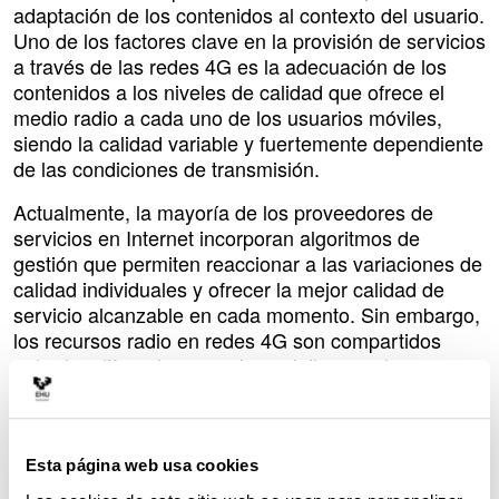
adaptación de los contenidos al contexto del usuario.
Uno de los factores clave en la provisión de servicios
a través de las redes 4G es la adecuación de los
contenidos a los niveles de calidad que ofrece el
medio radio a cada uno de los usuarios móviles,
siendo la calidad variable y fuertemente dependiente
de las condiciones de transmisión.
Actualmente, la mayoría de los proveedores de
servicios en Internet incorporan algoritmos de
gestión que permiten reaccionar a las variaciones de
calidad individuales y ofrecer la mejor calidad de
servicio alcanzable en cada momento. Sin embargo,
los recursos radio en redes 4G son compartidos
entre los diferentes usuarios móviles, por lo que una
gestión individualizada lleva a situaciones inestables
y cambios constantes en la calidad alcanzada.
Investigadores del grupo Networking, Quality and
Esta página web usa cookies
Security (NQaS) de la UPV/EHU están trabajando en