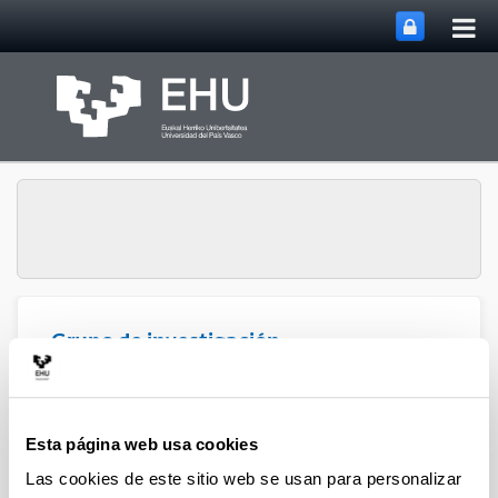
Abri
Saltar al contenido principal
me
prin
Grupo de investigación
Abrir/cerrar m
Menú
CanBIO
Esta página web usa cookies
El Grupo de Investigación Consolidado del Sistema
Universitario Vasco «
Candidiasis y otras infecciones
Las cookies de este sitio web se usan para personalizar
humanas asociadas a biopelículas microbianas
» de