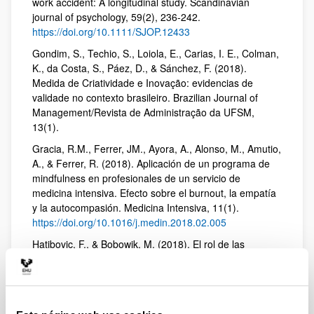
work accident: A longitudinal study. Scandinavian
journal of psychology, 59(2), 236-242.
https://doi.org/10.1111/SJOP.12433
Gondim, S., Techio, S., Loiola, E., Carias, I. E., Colman,
K., da Costa, S., Páez, D., & Sánchez, F. (2018).
Medida de Criatividade e Inovação: evidencias de
validade no contexto brasileiro. Brazilian Journal of
Management/Revista de Administração da UFSM,
13(1).
Gracia, R.M., Ferrer, JM., Ayora, A., Alonso, M., Amutio,
A., & Ferrer, R. (2018). Aplicación de un programa de
mindfulness en profesionales de un servicio de
medicina intensiva. Efecto sobre el burnout, la empatía
y la autocompasión. Medicina Intensiva, 11(1).
https://doi.org/10.1016/j.medin.2018.02.005
Hatibovic, F., & Bobowik, M. (2018). El rol de las
emociones positivas en los conflictos intergrupales: el
conflicto territorial entre Chile y Bolivia. Revista
Latinoamericana de Psicología Positiva, 4, 10-22.
Martínez-Zelaya, G., Bilbao, M., Costa, D. & da Costa,