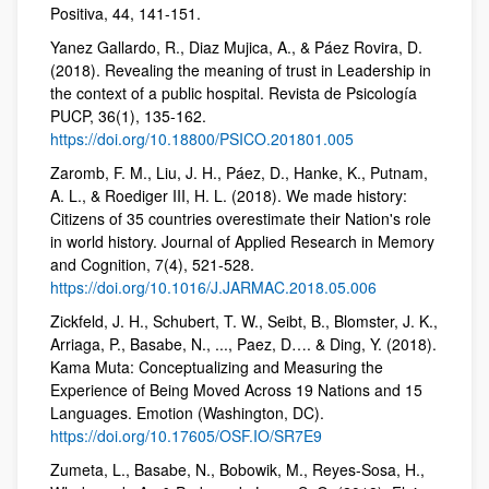
Positiva, 44, 141-151.
Yanez Gallardo, R., Diaz Mujica, A., & Páez Rovira, D.
(2018). Revealing the meaning of trust in Leadership in
the context of a public hospital. Revista de Psicología
PUCP, 36(1), 135-162.
https://doi.org/10.18800/PSICO.201801.005
Zaromb, F. M., Liu, J. H., Páez, D., Hanke, K., Putnam,
A. L., & Roediger III, H. L. (2018). We made history:
Citizens of 35 countries overestimate their Nation's role
in world history. Journal of Applied Research in Memory
and Cognition, 7(4), 521-528.
https://doi.org/10.1016/J.JARMAC.2018.05.006
Zickfeld, J. H., Schubert, T. W., Seibt, B., Blomster, J. K.,
Arriaga, P., Basabe, N., ..., Paez, D…. & Ding, Y. (2018).
Kama Muta: Conceptualizing and Measuring the
Experience of Being Moved Across 19 Nations and 15
Languages. Emotion (Washington, DC).
https://doi.org/10.17605/OSF.IO/SR7E9
Zumeta, L., Basabe, N., Bobowik, M., Reyes-Sosa, H.,