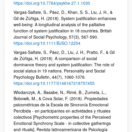
https://doi.org/10.7764/psykhe.27.1.1030
Vargas‐Salfate, S., Páez, D., Khan, S. S., Liu, J. H., &
Gil de Zúñiga, H. (2018). System justification enhances
well‐being: A longitudinal analysis of the palliative
function of system justification in 18 countries. British
Journal of Social Psychology, 57(3), 567-590.
https://doi.org/10.1111/BJSO.12254
Vargas-Salfate, S., Páez, D., Liu, J. H., Pratto, F., & Gil
de Zúñiga, H. (2018). A comparison of social
dominance theory and system justification: The role of
social status in 19 nations. Personality and Social
Psychology Bulletin, 44(7), 1060-1076.
https://doi.org/10.1177/0146167218757455
Wlodarczyk, A., Basabe, N., Rimé, B., Zumeta, L.,
Bobowik, M., & Cova Solar, F. (2018). Propiedades
psicométricas de la Escala de Sincronía Emocional
Percibida - en participantes en actividades y rituales
colectivos [Psychometric properties of the Perceived
Emotional Synchrony Scale - in collective gatherings
and rituals]. Revista latinoamericana de Psicología