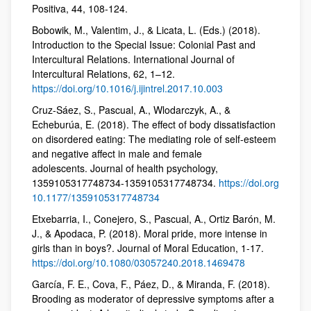
Positiva, 44, 108-124.
Bobowik, M., Valentim, J., & Licata, L. (Eds.) (2018).
Introduction to the Special Issue: Colonial Past and
Intercultural Relations. International Journal of
Intercultural Relations, 62, 1–12.
https://doi.org/10.1016/j.ijintrel.2017.10.003
Cruz-Sáez, S., Pascual, A., Wlodarczyk, A., &
Echeburúa, E. (2018). The effect of body dissatisfaction
on disordered eating: The mediating role of self-esteem
and negative affect in male and female
adolescents. Journal of health psychology,
1359105317748734-1359105317748734.
https://doi.org
10.1177/1359105317748734
Etxebarria, I., Conejero, S., Pascual, A., Ortiz Barón, M.
J., & Apodaca, P. (2018). Moral pride, more intense in
girls than in boys?. Journal of Moral Education, 1-17.
https://doi.org/10.1080/03057240.2018.1469478
García, F. E., Cova, F., Páez, D., & Miranda, F. (2018).
Brooding as moderator of depressive symptoms after a