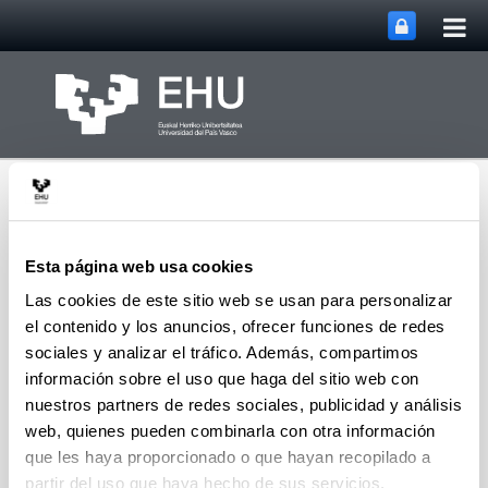
Abri
Saltar al contenido principal
me
prin
Esta página web usa cookies
Las cookies de este sitio web se usan para personalizar
el contenido y los anuncios, ofrecer funciones de redes
Grupo de Investigación
en Cultura, Cognición y
sociales y analizar el tráfico. Además, compartimos
Abrir/cerrar m
Menú
Emoción
información sobre el uso que haga del sitio web con
nuestros partners de redes sociales, publicidad y análisis
web, quienes pueden combinarla con otra información
que les haya proporcionado o que hayan recopilado a
partir del uso que haya hecho de sus servicios.