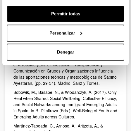
Bélgica. (2017). La carrera moral del prisionero político
latinoamericano. En E. Lira (Ed.). Lecturas de
Psicología y Política. Crisis politica y daño psicológico.
Permitir todas
Colectivo Chileno de Trabajo Psicosocial, Segunda
Edición, (pp.110-117). Santiago de Chile: Ediciones U.
Alberto Hurtado.
Personalizar
Basabe, N. & Páez. D. (2017). Cultura, cognición y
emoción: investigaciones en valores y emociones a
través de los individuos, los grupos y las
Denegar
organizaciones. En J.F. Morales, C. Martinez-Taboada &
J. Arrospide (Eds.). Innovación, Transparencia y
Comunicación en Grupos y Organizaciones Influencia
de las aportaciones teóricas y metodológicas de Sabino
Ayestarán, (pp. 29-54). Madrid: Sanz y Torres.
Bobowik, M., Basabe, N., & Wlodarczyk, A. (2017). Only
Real when Shared: Social Wellbeing, Collective Efficacy,
and Social Networks among Immigrant Emerging Adults
in Spain. In R. Dimitrova (Eds.), Well-Being of Youth and
Emerging Adults across Cultures.
Martínez-Taboada, C., Arnoso, A., Aritzeta, A., &