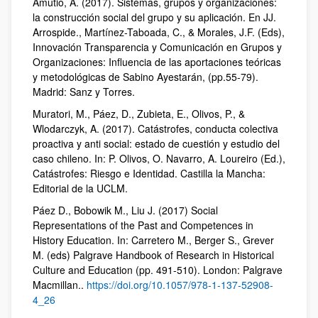
Amutio, A. (2017). Sistemas, grupos y organizaciones:
la construcción social del grupo y su aplicación. En JJ.
Arrospide., Martínez-Taboada, C., & Morales, J.F. (Eds),
Innovación Transparencia y Comunicación en Grupos y
Organizaciones: Influencia de las aportaciones teóricas
y metodológicas de Sabino Ayestarán, (pp.55-79).
Madrid: Sanz y Torres.
Muratori, M., Páez, D., Zubieta, E., Olivos, P., &
Wlodarczyk, A. (2017). Catástrofes, conducta colectiva
proactiva y anti social: estado de cuestión y estudio del
caso chileno. In: P. Olivos, O. Navarro, A. Loureiro (Ed.),
Catástrofes: Riesgo e Identidad. Castilla la Mancha:
Editorial de la UCLM.
Páez D., Bobowik M., Liu J. (2017) Social
Representations of the Past and Competences in
History Education. In: Carretero M., Berger S., Grever
M. (eds) Palgrave Handbook of Research in Historical
Culture and Education (pp. 491-510). London: Palgrave
Macmillan..
https://doi.org/10.1057/978-1-137-52908-
4_26