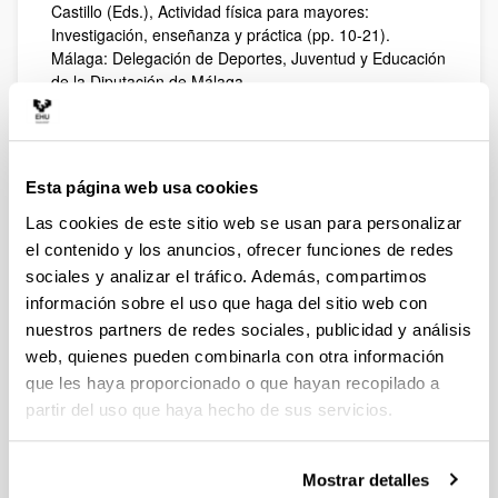
Castillo (Eds.), Actividad física para mayores:
Investigación, enseñanza y práctica (pp. 10-21).
Málaga: Delegación de Deportes, Juventud y Educación
de la Diputación de Málaga.
Barudy, J., Páez, D. & Grupo Terapia Colat Bélgica.
(2017). Salud mental y exilio político. En E. Lira (Ed.).
Lecturas de Psicología y Política. Crisis politica y daño
psicológico. Colectivo Chileno de Trabajo Psicosocial,
Esta página web usa cookies
Segunda Edición, (pp.255-263). Santiago de Chile:
Las cookies de este sitio web se usan para personalizar
Ediciones U. Alberto Hurtado.
el contenido y los anuncios, ofrecer funciones de redes
Barudy, J., Páez, D., Martens, J. & Grupo Terapia Colat
sociales y analizar el tráfico. Además, compartimos
Bélgica. (2017). La reconstrucción del sí mismo
información sobre el uso que haga del sitio web con
traumatizado por la tortura. En E. Lira (Ed.). Lecturas
nuestros partners de redes sociales, publicidad y análisis
de Psicología y Política. Crisis politica y daño
web, quienes pueden combinarla con otra información
psicológico. Colectivo Chileno de Trabajo Psicosocial,
Segunda Edición, (pp.264-270). Santiago de Chile:
que les haya proporcionado o que hayan recopilado a
Ediciones U. Alberto Hurtado.
partir del uso que haya hecho de sus servicios.
Barudy, J., Páez, D., Martens, J. & Grupo Terapia Colat
Mostrar detalles