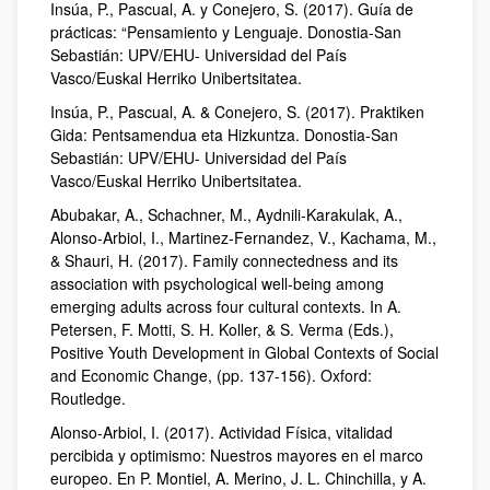
Insúa, P., Pascual, A. y Conejero, S. (2017). Guía de
prácticas: “Pensamiento y Lenguaje. Donostia-San
Sebastián: UPV/EHU- Universidad del País
Vasco/Euskal Herriko Unibertsitatea.
Insúa, P., Pascual, A. & Conejero, S. (2017). Praktiken
Gida: Pentsamendua eta Hizkuntza. Donostia-San
Sebastián: UPV/EHU- Universidad del País
Vasco/Euskal Herriko Unibertsitatea.
Abubakar, A., Schachner, M., Aydnili-Karakulak, A.,
Alonso-Arbiol, I., Martinez-Fernandez, V., Kachama, M.,
& Shauri, H. (2017). Family connectedness and its
association with psychological well-being among
emerging adults across four cultural contexts. In A.
Petersen, F. Motti, S. H. Koller, & S. Verma (Eds.),
Positive Youth Development in Global Contexts of Social
and Economic Change, (pp. 137-156). Oxford:
Routledge.
Alonso-Arbiol, I. (2017). Actividad Física, vitalidad
percibida y optimismo: Nuestros mayores en el marco
europeo. En P. Montiel, A. Merino, J. L. Chinchilla, y A.