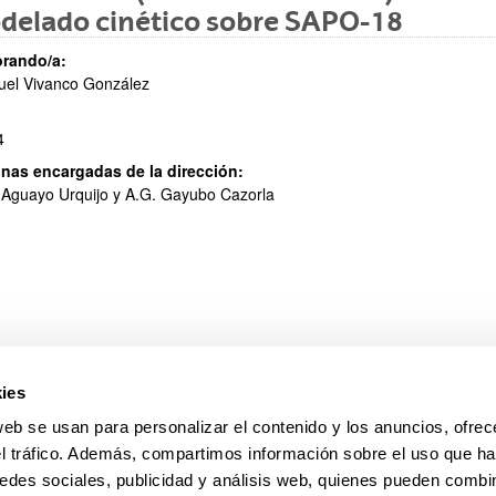
delado cinético sobre SAPO-18
ar subpáginas
rando/a:
uel Vivanco González
4
nas encargadas de la dirección:
 Aguayo Urquijo y A.G. Gayubo Cazorla
ies
pa
Ayuda
web se usan para personalizar el contenido y los anuncios, ofrec
el tráfico. Además, compartimos información sobre el uso que ha
edes sociales, publicidad y análisis web, quienes pueden combin