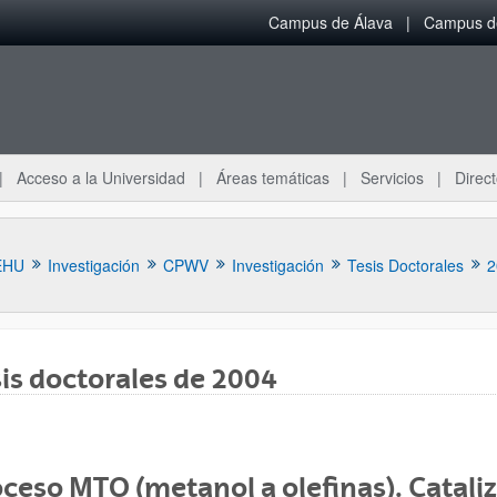
Campus de Álava
Campus de
Acceso a la Universidad
Áreas temáticas
Servicios
Direct
EHU
Investigación
CPWV
Investigación
Tesis Doctorales
2
is doctorales de 2004
ar subpáginas
ceso MTO (metanol a olefinas). Cataliz