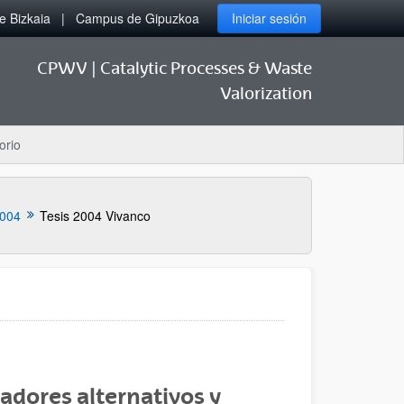
 Bizkaia
Campus de Gipuzkoa
Iniciar sesión
CPWV | Catalytic Processes & Waste
Valorization
orio
004
Tesis 2004 Vivanco
adores alternativos y