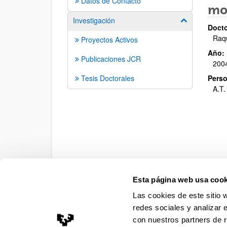
Datos de Contacto
mo
Investigación
Mostrar/ocult
Docto
Raq
Proyectos Activos
Año:
Publicaciones JCR
200
Tesis Doctorales
Perso
A.T.
Esta página web usa cook
Accesibilidad
Información legal
Contacto
Ma
Las cookies de este sitio 
redes sociales y analizar 
con nuestros partners de r