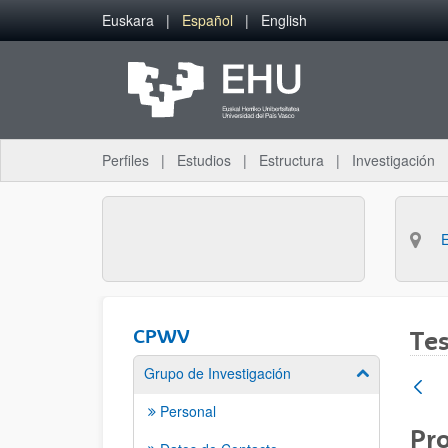
Saltar al contenido principal
Euskara
Español
English
Perfiles
Estudios
Estructura
Investigación
CPWV
Tes
Grupo de Investigación
Mostrar/ocult
Personal
Pro