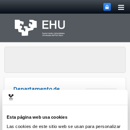
Abri
Saltar al contenido principal
me
prin
Departamento de
Abrir/cerrar m
Menú
Derecho de la Empresa
Proyectos
Esta página web usa cookies
Las cookies de este sitio web se usan para personalizar