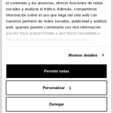
el contenido y los anuncios, ofrecer funciones de redes
sociales y analizar el tráfico. Además, compartimos
DERECHO TRANSNACIONAL DEL
información sobre el uso que haga del sitio web con
TRABAJO Y TRANSPORTE
nuestros partners de redes sociales, publicidad y análisis
web, quienes pueden combinarla con otra información
Personal investigador:
que les haya proporcionado o que hayan recopilado a
Olga Fotinopoulou Basurco, Ana Isabel Zapirain
Bilbao, Koldo Gotzon Irurzun Ugalde, Elixabete
partir del uso que haya hecho de sus servicios.
Errandonea, Nieves Martínez Gayoso, Miren Edurne
López Rubia, Eider Larrazabal Astigarraga, Garbiñe
Biurrun Mancisidor, Juan Carlos Benito-Butrón Ochoa,
Mostrar detalles
Natasha Vergara Prieto, Rosa María Rodriguez
Romero, María Gorrochategui Polo
Permitir todas
Periodo:
desde 2022 hasta 2025
Entidad financiadora:
Personalizar
UPV / EHU
Importe total:
88.200,00 €
Denegar
Enlace con información adicional: