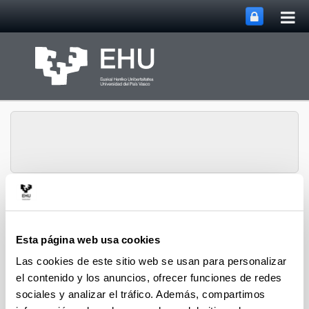
Abri
Saltar al contenido principal
me
prin
Departamento de
Abrir/cerrar m
Menú
Derecho de la Empresa
Esta página web usa cookies
Las cookies de este sitio web se usan para personalizar
Proyectos
el contenido y los anuncios, ofrecer funciones de redes
sociales y analizar el tráfico. Además, compartimos