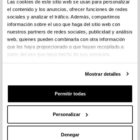
Las cookies de este sitio web se usan para personalizar
el contenido y los anuncios, ofrecer funciones de redes
sociales y analizar el tráfico. Además, compartimos
Persona, Familia y Patrimonio
información sobre el uso que haga del sitio web con
nuestros partners de redes sociales, publicidad y análisis
Personal investigador:
web, quienes pueden combinarla con otra información
Gorka Galicia Aizpurua, Jon Atxutegi Gutierrez, Leire
Imaz Zubiaur, Sandra Castellanos Cámara, Ana
que les haya proporcionado o que hayan recopilado a
Suyapa Fernández-Sancho Tahoces, Mario
partir del uso que haya hecho de sus servicios.
Santisteban Galarza, Jacinto Gil Rodriguez, Clara
Asua Gonzalez, Irantzu Beriain Flores, Mikel Karrera
Egialde, Itziar Alkorta Idiakez, Magdalena Goiria
Mostrar detalles
Montoya, Maitena Arakistain Arriola, Naiara Rodriguez
Elorrieta, Laura Sancho Martínez
Permitir todas
Periodo:
desde 2022 hasta 2025
Entidad financiadora:
Personalizar
Eusko Jaurlaritza / Gobierno Vasco
Importe total:
82.800,00 €
Denegar