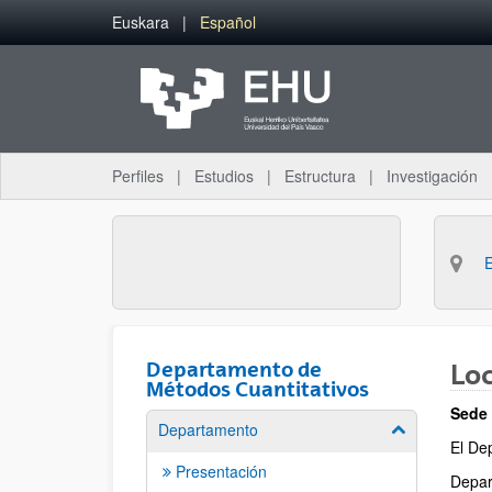
Saltar al contenido principal
Euskara
Español
Perfiles
Estudios
Estructura
Investigación
Departamento de
Loc
Métodos Cuantitativos
Sede
Departamento
Mostrar/ocult
El De
Presentación
Depar