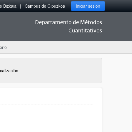
 Bizkaia
Campus de Gipuzkoa
Iniciar sesión
Departamento de Métodos
Cuantitativos
orio
calización