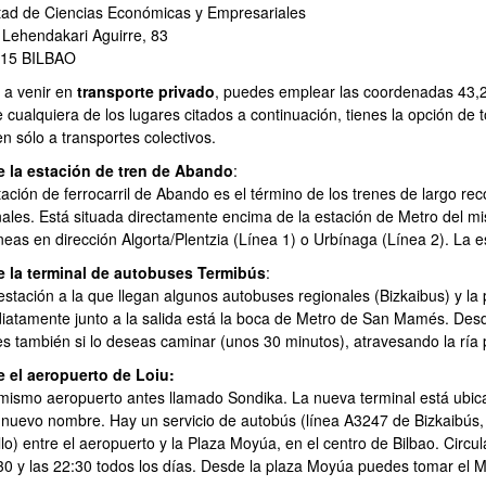
tad de Ciencias Económicas y Empresariales
 Lehendakari Aguirre, 83
015 BILBAO
 a venir en
transporte privado
, puedes emplear las coordenadas 43
 cualquiera de los lugares citados a continuación, tienes la opción de 
en sólo a transportes colectivos.
 la estación de tren de Abando
:
ar subpáginas
ación de ferrocarril de Abando es el término de los trenes de largo re
nales. Está situada directamente encima de la estación de Metro del 
íneas en dirección Algorta/Plentzia (Línea 1) o Urbínaga (Línea 2). La 
 la terminal de autobuses Termibús
:
estación a la que llegan algunos autobuses regionales (Bizkaibus) y la p
iatamente junto a la salida está la boca de Metro de San Mamés. Desde
s también si lo deseas caminar (unos 30 minutos), atravesando la ría 
 el aeropuerto de Loiu:
ar subpáginas
 mismo aeropuerto antes llamado Sondika. La nueva terminal está ubica
l nuevo nombre. Hay un servicio de autobús (línea A3247 de Bizkaibús,
llo) entre el aeropuerto y la Plaza Moyúa, en el centro de Bilbao. Circ
:30 y las 22:30 todos los días. Desde la plaza Moyúa puedes tomar el M