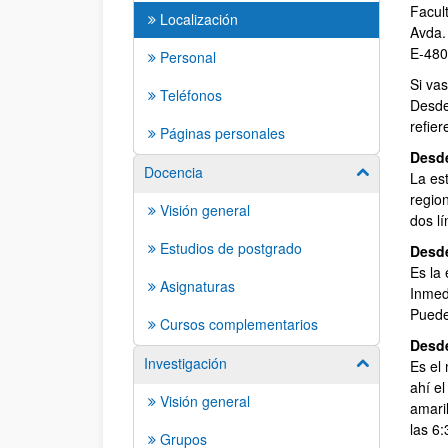
Facul
Localización
Avda.
E-48
Personal
Si vas
Teléfonos
Desde
refier
Páginas personales
Desde
Docencia
Mostrar/ocult
La est
regio
Visión general
dos l
Estudios de postgrado
Desde
Es la 
Asignaturas
Inmed
Puede
Cursos complementarios
Desde
Investigación
Mostrar/ocult
Es el
ahí e
Visión general
amari
las 6
Grupos