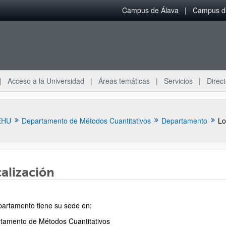
Campus de Álava
Campus de
Acceso a la Universidad
Áreas temáticas
Servicios
Direct
EHU
Departamento de Métodos Cuantitativos
Departamento
Lo
alización
ar subpáginas
partamento tiene su sede en:
tamento de Métodos Cuantitativos