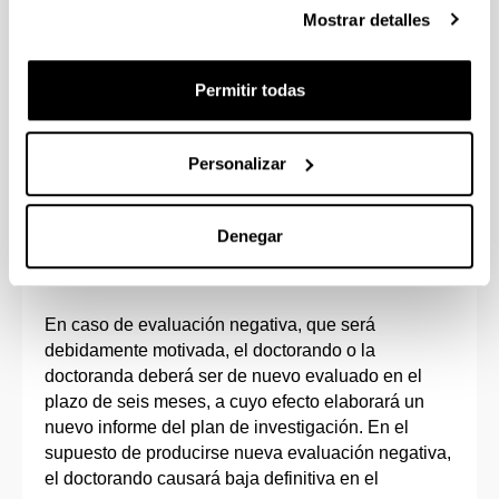
que a tal efecto deberán emitir el Tutor y el Director
Mostrar detalles
de Tesis Doctoral dentro del aplicativo GAUR,
serán requisitos indispensables para continuar en
Permitir todas
el Programa.
Una vez finalice el periodo de evaluación dispuesto
Personalizar
para las Comisiones Académicas, y de acuerdo con
el calendario de matrícula establecido por la
Comisión de Posgrado, se procederá a gestionar la
Denegar
emisión de la segunda matrícula a todo el
alumnado evaluado.
En caso de evaluación negativa, que será
debidamente motivada, el doctorando o la
doctoranda deberá ser de nuevo evaluado en el
plazo de seis meses, a cuyo efecto elaborará un
nuevo informe del plan de investigación. En el
supuesto de producirse nueva evaluación negativa,
el doctorando causará baja definitiva en el