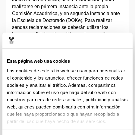
realizarse en primera instancia ante la propia
Comisión Académica, y en segunda instancia ante
la Escuela de Doctorado (DOKe). Para realizar
sendas reclamaciones se deberán utilizar los
impresos oficiales
disponibles en la normativa.
En todo caso, el resultado de la evaluación lo
podrán consultar las y los doctorandos así como
Esta página web usa cookies
sus directoras y directores a través del aplicativo
GAUR
, tal y como se indica en los
manuales
Las cookies de este sitio web se usan para personalizar
correspondientes.
el contenido y los anuncios, ofrecer funciones de redes
sociales y analizar el tráfico. Además, compartimos
Permanencia en un programa de doctorado
información sobre el uso que haga del sitio web con
nuestros partners de redes sociales, publicidad y análisis
A tenor de lo establecido en el artículo 11.7 del Real
web, quienes pueden combinarla con otra información
Decreto 99/2011, la evaluación anual positiva por la
que les haya proporcionado o que hayan recopilado a
Comisión Académica del Programa de Doctorado,
partir del uso que haya hecho de sus servicios.
tanto del
Plan de Investigación
como del
Documento de Actividades, junto con los informes