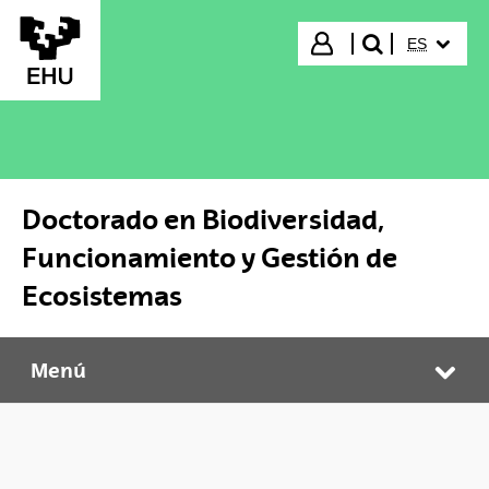
Saltar al contenido principal
IDIOMA S
Iniciar sesión
ES
buscar"
Doctorado en Biodiversidad,
Funcionamiento y Gestión de
Ecosistemas
Menú
Doctorado en Biodiversidad, Funcionamiento y Gestión de Ecosistemas
Abr