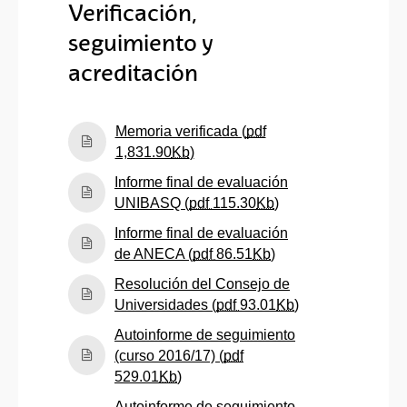
Verificación,
seguimiento y
acreditación
Memoria verificada (
pdf
(Abre una nueva ventana)
1,831.90
Kb
)
Informe final de evaluación
(Abre una nueva ve
UNIBASQ (
pdf
115.30
Kb
)
Informe final de evaluación
(Abre una nueva ven
de ANECA (
pdf
86.51
Kb
)
Resolución del Consejo de
(Abre una nueva
Universidades (
pdf
93.01
Kb
)
Autoinforme de seguimiento
(curso 2016/17) (
pdf
(Abre una nueva ventana)
529.01
Kb
)
Autoinforme de seguimiento