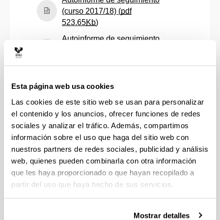
(curso 2017/18) (
pdf
(Abre una nueva ventana)
523.65
Kb
)
Autoinforme de seguimiento
(curso 2018/19) (
pdf
(Abre una nueva ventana)
524.51
Kb
)
Autoinforme de seguimiento
Esta página web usa cookies
(curso 2019/20) (
pdf
(Abre una nueva ventana)
531.16
Kb
)
Las cookies de este sitio web se usan para personalizar
el contenido y los anuncios, ofrecer funciones de redes
Autoinforme de seguimiento
sociales y analizar el tráfico. Además, compartimos
(curso 2020/21) (
pdf
información sobre el uso que haga del sitio web con
(Abre una nueva ventana)
442.62
Kb
)
nuestros partners de redes sociales, publicidad y análisis
Autoinforme de seguimiento
web, quienes pueden combinarla con otra información
(curso 2021/22) (
pdf
que les haya proporcionado o que hayan recopilado a
(Abre una nueva ventana)
467.96
Kb
)
partir del uso que haya hecho de sus servicios.
Autoinforme de seguimiento
(curso 2022/23) (
pdf
Mostrar detalles
(Abre una nueva ventana)
457.36
Kb
)