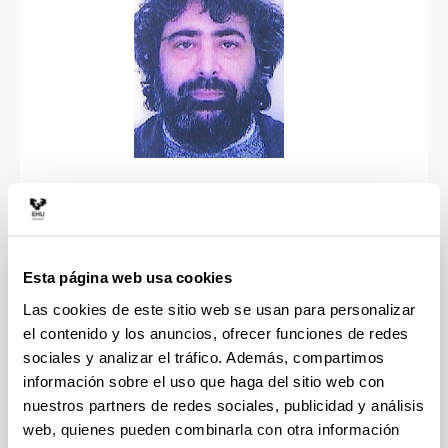
José M. Martín Senovilla se licenció (1982) y
doctoró (1986) en Física por la Universidad de
Salamanca. Fue becario `Fleming' del British
Council en Queen Mary College (Londres, 1987-
Esta página web usa cookies
1989) y en 1990 obtuvo una plaza de Profesor
Las cookies de este sitio web se usan para personalizar
Titular en física en la Universitat de Barcelona.
el contenido y los anuncios, ofrecer funciones de redes
Desde 1999 es Catedrático de Física Teórica en la
sociales y analizar el tráfico. Además, compartimos
Universidad del País Vasco (UPV/EHU)
información sobre el uso que haga del sitio web con
(Departamento de Física).
nuestros partners de redes sociales, publicidad y análisis
web, quienes pueden combinarla con otra información