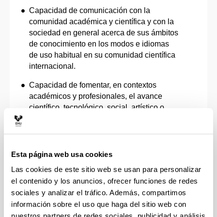
Capacidad de comunicación con la
comunidad académica y científica y con la
sociedad en general acerca de sus ámbitos
de conocimiento en los modos e idiomas
de uso habitual en su comunidad científica
internacional.
Capacidad de fomentar, en contextos
académicos y profesionales, el avance
científico, tecnológico, social, artístico o
cultural dentro de una sociedad basada en
el conocimiento.
Capacidad de fomentar la Ciencia Abierta y
Esta página web usa cookies
la Ciencia Ciudadana, conforme al artículo
Las cookies de este sitio web se usan para personalizar
12 de la Ley Orgánica 2/2023, de 22 de
el contenido y los anuncios, ofrecer funciones de redes
marzo, como modo de contribuir a la
sociales y analizar el tráfico. Además, compartimos
consideración del conocimiento científico
como un bien común, mediante la
información sobre el uso que haga del sitio web con
evaluación de actividades transversales
nuestros partners de redes sociales, publicidad y análisis