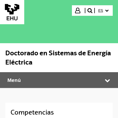
Saltar al contenido principal
IDIOMA S
Iniciar sesión
ES
buscar"
Doctorado en Sistemas de Energía
Eléctrica
Menú
Doctorado en Sistemas de Energía Eléctrica
Abr
Competencias