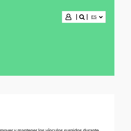
IDIOMA SELECCIO
Iniciar sesión
ES
buscar"
over y mantener los vínculos surgidos durante