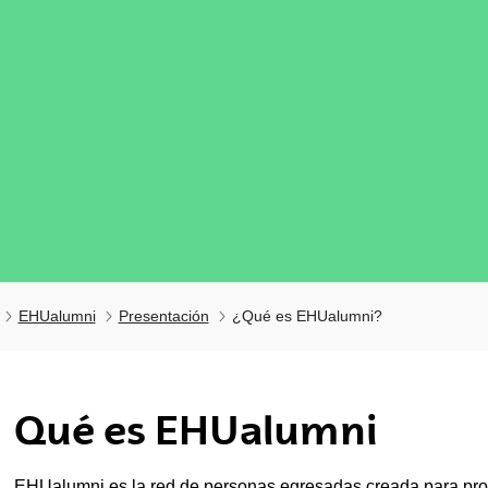
EHUalumni
Presentación
¿Qué es EHUalumni?
tar subpáginas
Qué es EHUalumni
EHUalumni es la red de personas egresadas creada para prom