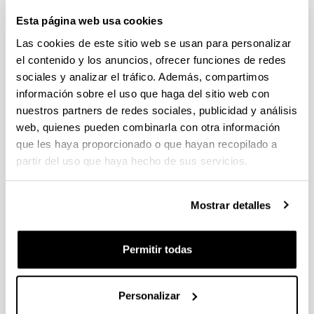
Esta página web usa cookies
Las cookies de este sitio web se usan para personalizar
Agenda
el contenido y los anuncios, ofrecer funciones de redes
Todos los eventos
sociales y analizar el tráfico. Además, compartimos
información sobre el uso que haga del sitio web con
nuestros partners de redes sociales, publicidad y análisis
Agosto 2026
web, quienes pueden combinarla con otra información
que les haya proporcionado o que hayan recopilado a
L
M
M
J
V
S
D
partir del uso que haya hecho de sus servicios.
1
2
Mostrar detalles
Hoy es
3
4
5
6
7
8
9
10
11
12
13
14
15
16
Permitir todas
17
18
19
20
21
22
23
Personalizar