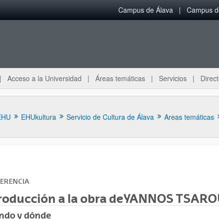
Campus de Álava
Campus de
Acceso a la Universidad
Áreas temáticas
Servicios
Direct
EHU
EHUkultura
Servicio de Cultura de Álava
Areas temáticas
ERENCIA
troducción a la obra de YANNOS TSAR
ar subpáginas
ndo y dónde