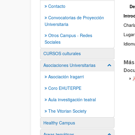
Contacto
De
Intro
Convocatorias de Proyección
Des
Universitaria
Charl
Lugar
Otros Campus - Redes
Sociales
Idiom
CURSOS culturales
Más
Asociaciones Universitarias
Mostrar/ocult
Doc
Asociación Iragarri
Coro EHUTERPE
Aula investigación teatral
The Vitorian Society
Healthy Campus
Areas temáticas
Mostrar/ocult