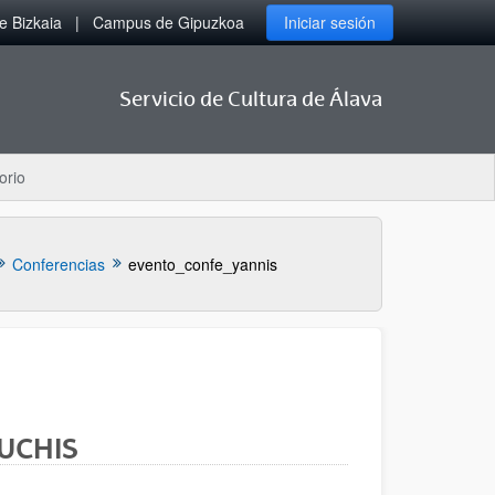
 Bizkaia
Campus de Gipuzkoa
Iniciar sesión
Servicio de Cultura de Álava
orio
Conferencias
evento_confe_yannis
OUCHIS