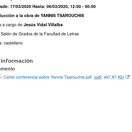
sde:
17/03/2020
Hasta:
06/03/2020,
12:00
- 00:00
ducción a la obra de YANNIS TSAROUCHIS
cripción
a a cargo de
Jesús Vidal Villalba
 Salón de Grados de la Facultad de Letras
a: castellano
 información
ar subpáginas
umento
(Abre una nueva ventana)
Cartel conferencia sobre Yannis Tsarouchis.pdf
(
pdf
, 497,87
Kb
)
ar subpáginas