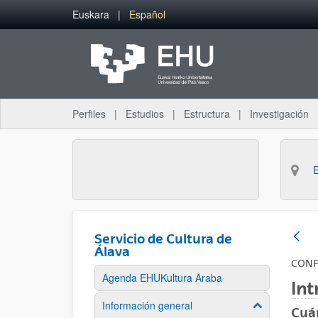
Saltar al contenido principal
Euskara
Español
Perfiles
Estudios
Estructura
Investigación
Servicio de Cultura de
Álava
CONF
Agenda EHUKultura Araba
In
Información general
Mostrar/ocult
Cuá