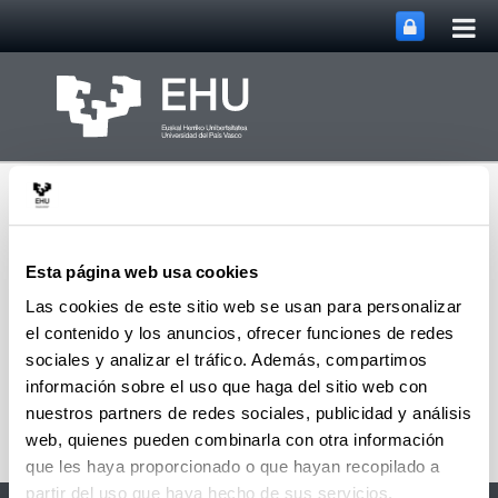
Abri
Saltar al contenido principal
me
prin
Esta página web usa cookies
Las cookies de este sitio web se usan para personalizar
el contenido y los anuncios, ofrecer funciones de redes
Servicio de Cultura de
Abrir/cerrar m
Menú
Álava
sociales y analizar el tráfico. Además, compartimos
información sobre el uso que haga del sitio web con
nuestros partners de redes sociales, publicidad y análisis
web, quienes pueden combinarla con otra información
que les haya proporcionado o que hayan recopilado a
partir del uso que haya hecho de sus servicios.