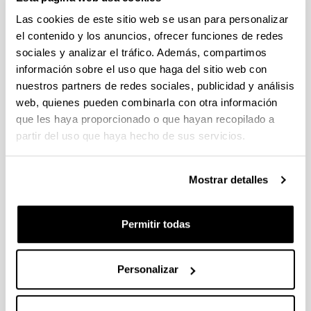
Las cookies de este sitio web se usan para personalizar
el contenido y los anuncios, ofrecer funciones de redes
sociales y analizar el tráfico. Además, compartimos
información sobre el uso que haga del sitio web con
nuestros partners de redes sociales, publicidad y análisis
web, quienes pueden combinarla con otra información
que les haya proporcionado o que hayan recopilado a
partir del uso que haya hecho de sus servicios.
Mostrar detalles
El taller de deconstrucción del paisaje ha buscado la
Descripción
reinterpretación del paisaje. Partiendo de unos bocetos
han tenido que planificar su desarrollo hasta la obra
Permitir todas
final. Para ello han debido analizar y estudiar diversas
técnicas, conocer las características de los materiales
para analizar sus cualidades de trasmisión de
Personalizar
sensaciones a través de sus texturas, colores y
acabados. Los trazos gestuales han creado un lenguaje
propio entre el realismo y la abstracción. Siempre con el